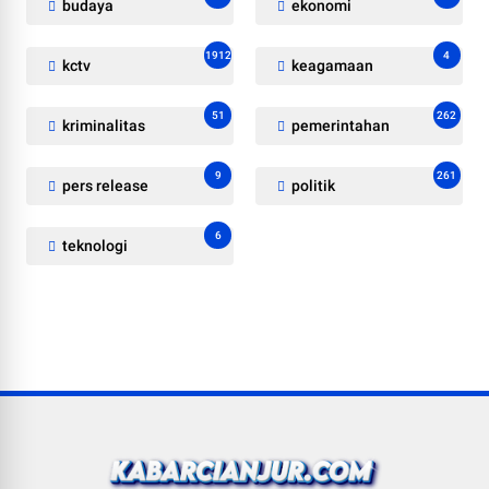
budaya
ekonomi
1912
4
kctv
keagamaan
51
262
kriminalitas
pemerintahan
9
261
pers release
politik
6
teknologi