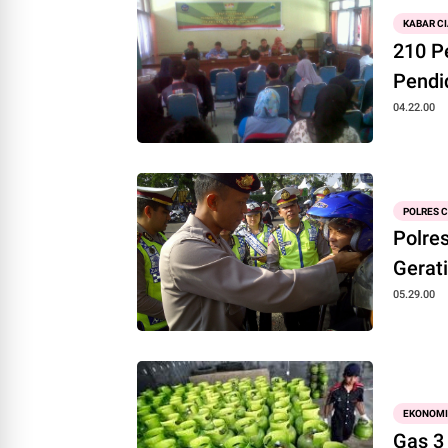
KABAR C
210 P
Pendi
04.22.00
POLRES C
Polre
Gerat
05.29.00
EKONOMI
Gas 3 