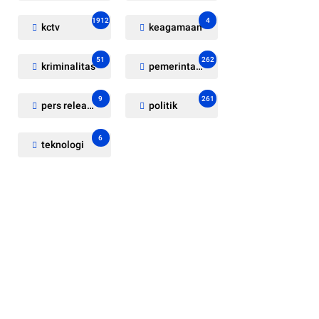
1912
4
kctv
keagamaan
51
262
kriminalitas
pemerintahan
9
261
pers release
politik
6
teknologi