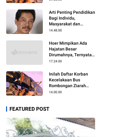
Arti Penting Pendidikan
Bagi Individu,
Masyarakat dan
Negara
14.48.00
Hoer Mimpikan Ada
Hajatan Besar
Dirumahnya, Ternyata
Anaknya Pulang Dalam
17.24.00
Kondisi Meninggal
Inilah Daftar Korban
Kecelakaan Bus
Rombongan Ziarah
Walisongo Pesantren
14.00.00
Al-ittihad
FEATURED POST