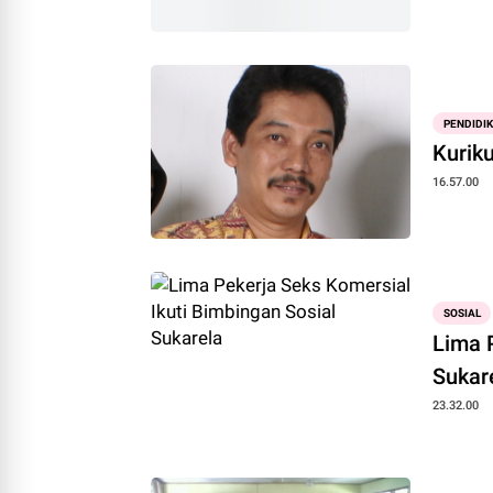
PENDIDI
Kurik
16.57.00
SOSIAL
Lima 
Sukar
23.32.00