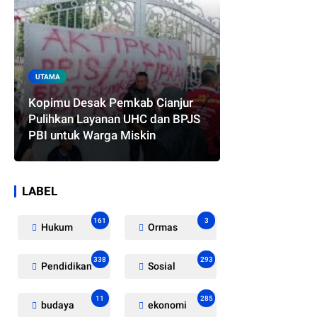
UTAMA
Kopimu Desak Pemkab Cianjur
Pulihkan Layanan UHC dan BPJS
PBI untuk Warga Miskin
LABEL
161
3
Hukum
Ormas
338
293
Pendidikan
Sosial
11
285
budaya
ekonomi