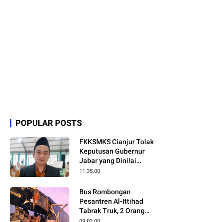
POPULAR POSTS
FKKSMKS Cianjur Tolak
Keputusan Gubernur
Jabar yang Dinilai
Merugikan Sekolah
11.35.00
Swasta
Bus Rombongan
Pesantren Al-Ittihad
Tabrak Truk, 2 Orang
Meninggal Dunia
09.03.00