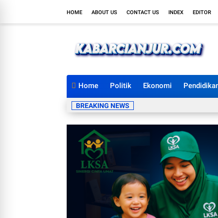
HOME
ABOUT US
CONTACT US
INDEX
EDITOR
Home
Politik
Ekonomi
Pendidika
BREAKING NEWS