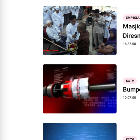
SMP ISLA
Masji
Dires
16.35.00
KCTV
Bumpe
10.07.00
KCTV