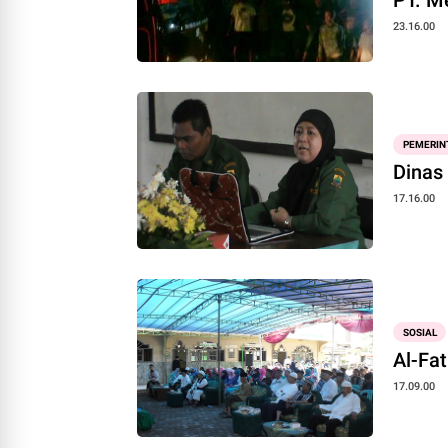
23.16.00
PEMERIN
Dinas
17.16.00
SOSIAL
Al-Fa
17.09.00