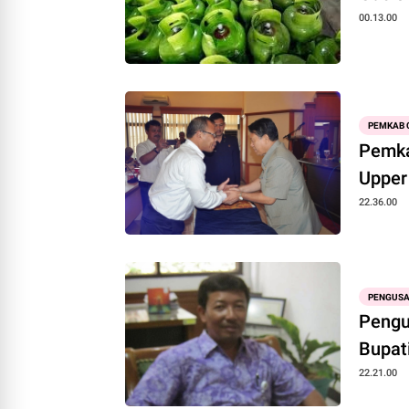
00.13.00
PEMKAB 
Pemka
Upper
22.36.00
PENGUSA
Pengu
Bupat
22.21.00