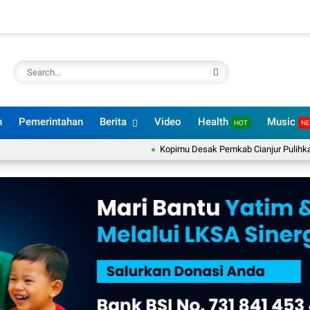
n
Pemerintahan
Berita
Video
Health
Music
HOT
N
Kopimu Desak Pemkab Cianjur Pulihkan Layanan UHC da