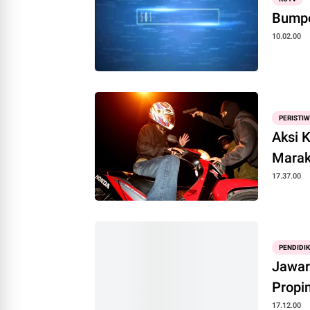
Bumpe
10.02.00
PERISTI
Aksi 
Mara
17.37.00
PENDIDI
Jawar
Propin
17.12.00