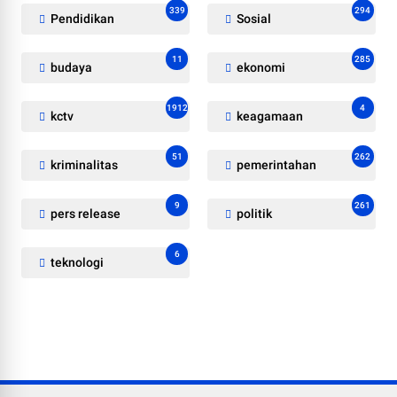
339
294
Pendidikan
Sosial
11
285
budaya
ekonomi
1912
4
kctv
keagamaan
51
262
kriminalitas
pemerintahan
9
261
pers release
politik
6
teknologi