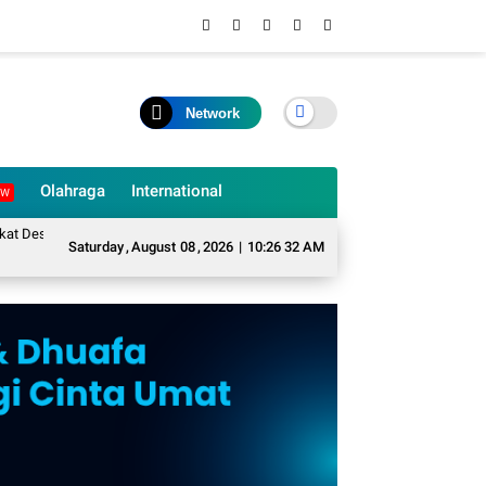
Network
Olahraga
International
EW
karame Mengubah Sampah Organik Menjadi Eco Enzyme yang Memiliki Berbaga
Saturday
,
August
08
,
2026
|
10:26 34 AM