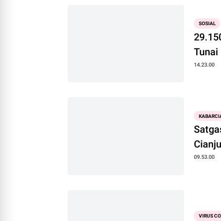
SOSIAL
29.15
Tunai
14.23.00
KABARCI
Satga
Cianj
09.53.00
VIRUS C