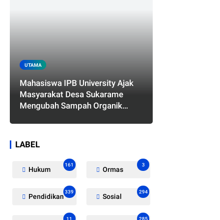
UTAMA
Mahasiswa IPB University Ajak
Masyarakat Desa Sukarame
Mengubah Sampah Organik
Menjadi Eco Enzyme yang
Memiliki Berbagai Manfaat
LABEL
161
3
Hukum
Ormas
339
294
Pendidikan
Sosial
11
285