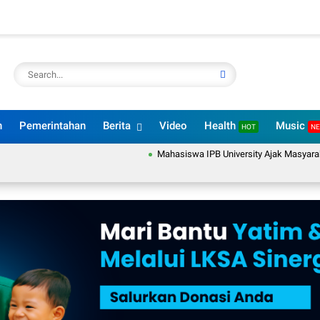
n
Pemerintahan
Berita
Video
Health
Music
HOT
N
Mahasiswa IPB University Ajak Masyarakat Desa Su