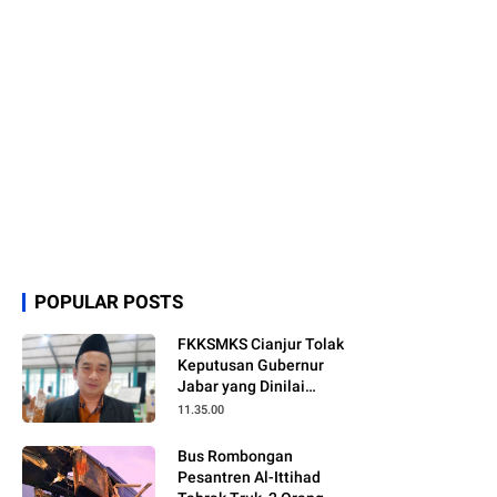
POPULAR POSTS
FKKSMKS Cianjur Tolak
Keputusan Gubernur
Jabar yang Dinilai
Merugikan Sekolah
11.35.00
Swasta
Bus Rombongan
Pesantren Al-Ittihad