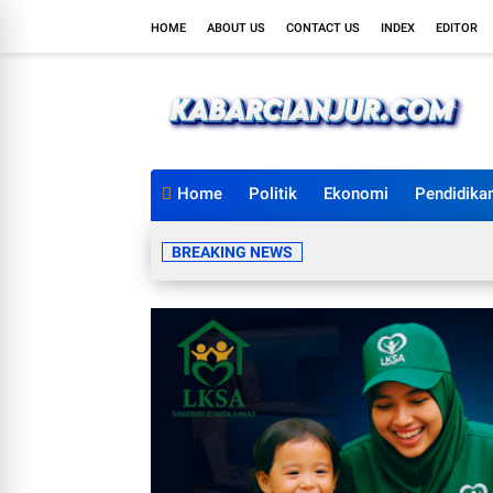
HOME
ABOUT US
CONTACT US
INDEX
EDITOR
Home
Politik
Ekonomi
Pendidika
BREAKING NEWS