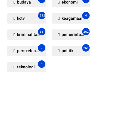
budaya
ekonomi
1912
4
kctv
keagamaan
51
262
kriminalitas
pemerintahan
9
261
pers release
politik
6
teknologi