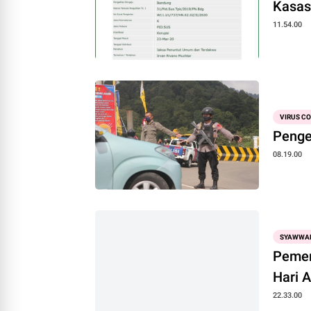
Kasas
11.54.00
VIRUS C
Penge
08.19.00
SYAWWA
Pemer
Hari 
22.33.00