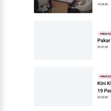
14.59.00
VIRUS C
Pakar
20.41.00
VIRUS C
Kini 
19 Pe
22.30.00