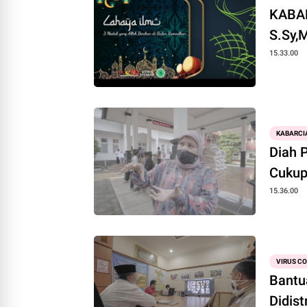
KABAR
S.Sy,M
15.33.00
KABARCI
Diah P
Cukup
15.36.00
VIRUS C
Bantu
Didist