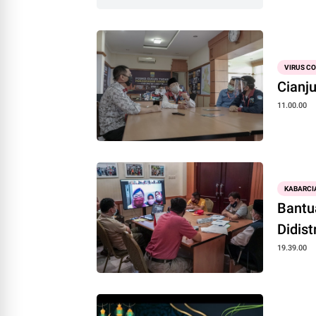
VIRUS C
Cianj
11.00.00
KABARCI
Bantu
Didist
19.39.00