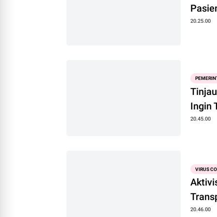
Pasie
20.25.00
PEMERIN
Tinja
Ingin
20.45.00
VIRUS C
Aktiv
Trans
20.46.00