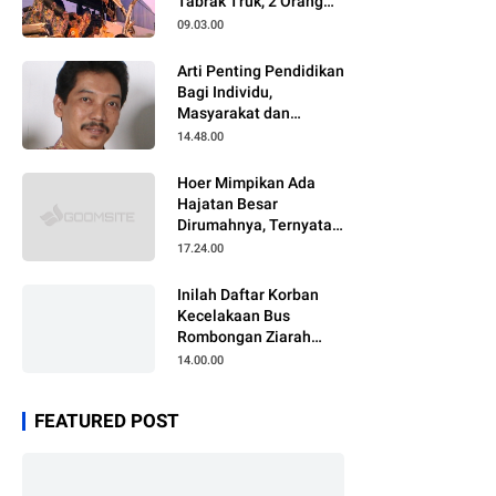
Tabrak Truk, 2 Orang
Meninggal Dunia
09.03.00
Arti Penting Pendidikan
Bagi Individu,
Masyarakat dan
Negara
14.48.00
Hoer Mimpikan Ada
Hajatan Besar
Dirumahnya, Ternyata
Anaknya Pulang Dalam
17.24.00
Kondisi Meninggal
Inilah Daftar Korban
Kecelakaan Bus
Rombongan Ziarah
Walisongo Pesantren
14.00.00
Al-ittihad
FEATURED POST