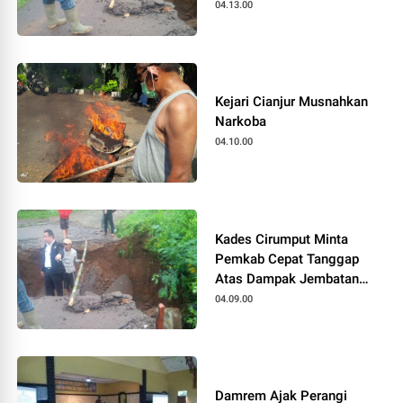
04.13.00
Kejari Cianjur Musnahkan
Narkoba
04.10.00
Kades Cirumput Minta
Pemkab Cepat Tanggap
Atas Dampak Jembatan
Yang Amblas
04.09.00
Damrem Ajak Perangi