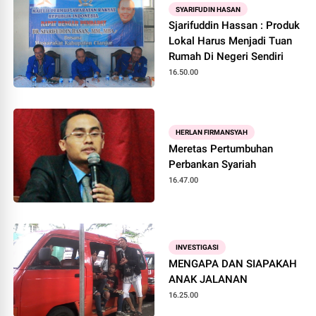
SYARIFUDIN HASAN
Sjarifuddin Hassan : Produk
Lokal Harus Menjadi Tuan
Rumah Di Negeri Sendiri
16.50.00
HERLAN FIRMANSYAH
Meretas Pertumbuhan
Perbankan Syariah
16.47.00
INVESTIGASI
MENGAPA DAN SIAPAKAH
ANAK JALANAN
16.25.00