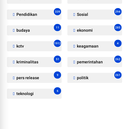
339
294
Pendidikan
Sosial
11
285
budaya
ekonomi
1912
4
kctv
keagamaan
51
262
kriminalitas
pemerintahan
9
261
pers release
politik
6
teknologi