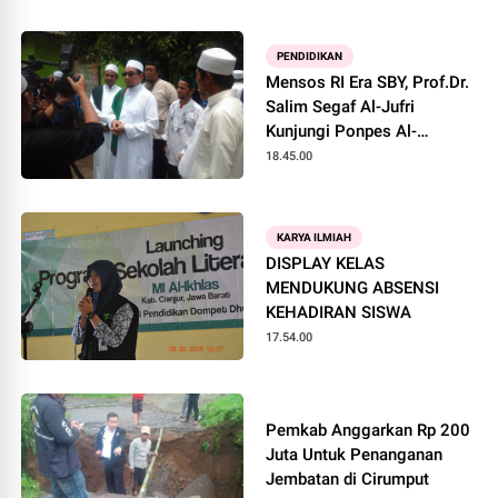
PENDIDIKAN
Mensos RI Era SBY, Prof.Dr.
Salim Segaf Al-Jufri
Kunjungi Ponpes Al-
Musyarofah Cianjur
18.45.00
KARYA ILMIAH
DISPLAY KELAS
MENDUKUNG ABSENSI
KEHADIRAN SISWA
17.54.00
Pemkab Anggarkan Rp 200
Juta Untuk Penanganan
Jembatan di Cirumput