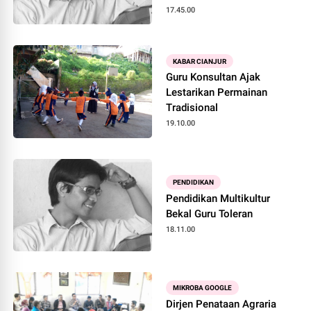
NONFORMAL BERBASIS
17.45.00
MASYARAKAT DALAM ERA
GLOBALISASI
KABAR CIANJUR
Guru Konsultan Ajak
Lestarikan Permainan
Tradisional
19.10.00
PENDIDIKAN
Pendidikan Multikultur
Bekal Guru Toleran
18.11.00
MIKROBA GOOGLE
Dirjen Penataan Agraria