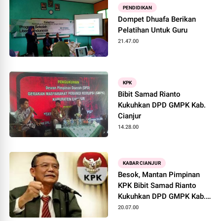
PENDIDIKAN
Dompet Dhuafa Berikan
Pelatihan Untuk Guru
21.47.00
KPK
Bibit Samad Rianto
Kukuhkan DPD GMPK Kab.
Cianjur
14.28.00
KABAR CIANJUR
Besok, Mantan Pimpinan
KPK Bibit Samad Rianto
Kukuhkan DPD GMPK Kab.
Cianjur
20.07.00