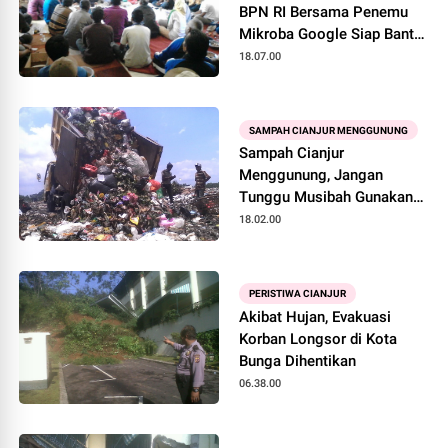
BPN RI Bersama Penemu
Mikroba Google Siap Bantu
Petani
18.07.00
SAMPAH CIANJUR MENGGUNUNG
Sampah Cianjur
Menggunung, Jangan
Tunggu Musibah Gunakan
Tips Ini
18.02.00
PERISTIWA CIANJUR
Akibat Hujan, Evakuasi
Korban Longsor di Kota
Bunga Dihentikan
06.38.00