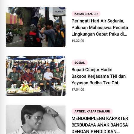
KABAR CIANJUR
Peringati Hari Air Sedunia,
Puluhan Mahasiswa Pecinta
Lingkungan Cabut Paku di
Pohon
19.32.00
SOSIAL
Bupati Cianjur Hadiri
Baksos Kerjasama TNI dan
Yayasan Budha Tzu Chi
17.54.00
ARTIKEL KABAR CIANJUR
MENDOMPLENG KARAKTER
BERBUDAYA ANAK BANGSA
DENGAN PENDIDIKAN