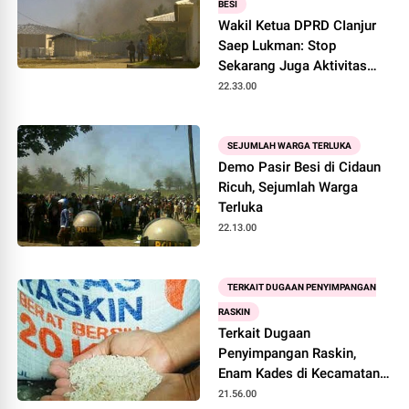
BESI
Wakil Ketua DPRD CIanjur
Saep Lukman: Stop
Sekarang Juga Aktivitas
Penambangan Pasir Besi
22.33.00
SEJUMLAH WARGA TERLUKA
Demo Pasir Besi di Cidaun
Ricuh, Sejumlah Warga
Terluka
22.13.00
TERKAIT DUGAAN PENYIMPANGAN
RASKIN
Terkait Dugaan
Penyimpangan Raskin,
Enam Kades di Kecamatan
Sukaresmi di Panggil
21.56.00