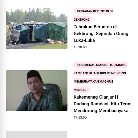
TABRAKAN BERUNTUN DI
GEKBRONG
Tabrakan Beruntun di
Gekbrong, Sejumlah Orang
Luka-Luka
18.38.00
KAKEMENAG CIANJUR H. DADANG
RAMDANI: KITA TERUS MENDORONG
MEMBUDAYAKAN MAGHRIB
MENGAJI
Kakemenag CIanjur H.
Dadang Ramdani: Kita Terus
Mendorong Membudayakan
Maghrib Mengaji
17.53.00