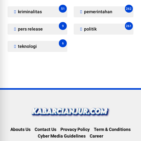
51
262
kriminalitas
pemerintahan
9
261
pers release
politik
6
teknologi
Abouts Us
Contact Us
Provacy Policy
Term & Conditions
Cyber Media Guidelines
Career