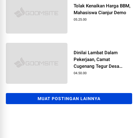
Tolak Kenaikan Harga BBM,
Mahasiswa Cianjur Demo
05.25.00
Dinilai Lambat Dalam
Pekerjaan, Camat
Cugenang Tegur Desa
Sukamanah
04.50.00
MUAT POSTINGAN LAINNYA