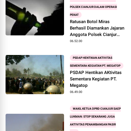
POLSEK CIANJUR DALAM OPERASI
PEKAT
Ratusan Botol Miras
Berhasil Diamankan Jajaran
Anggota Polsek Cianjur
Dalam Operasi Pekat
06.52.00
PSDAP HENTIKAN AKTIVITAS
SEMENTARA KEGIATAN PT. MEGATOP
PSDAP Hentikan AKtivitas
Sementara Kegiatan PT.
Megatop
06.49.00
WAKIL KETUA DPRD CIANJUR SAEP
LUKMAN: STOP SEKARANG JUGA
AKTIVITAS PENAMBANGAN PASIR