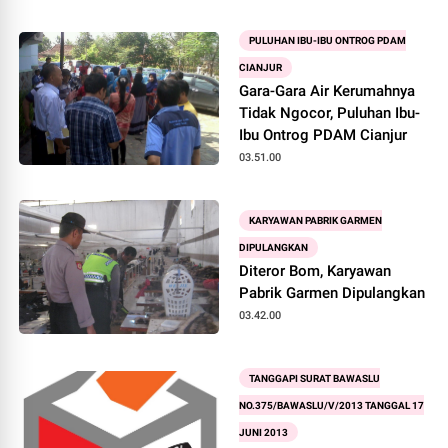
Kejaksaan
PULUHAN IBU-IBU ONTROG PDAM
CIANJUR
Gara-Gara Air Kerumahnya
Tidak Ngocor, Puluhan Ibu-
Ibu Ontrog PDAM Cianjur
03.51.00
KARYAWAN PABRIK GARMEN
DIPULANGKAN
Diteror Bom, Karyawan
Pabrik Garmen Dipulangkan
03.42.00
TANGGAPI SURAT BAWASLU
NO.375/BAWASLU/V/2013 TANGGAL 17
JUNI 2013