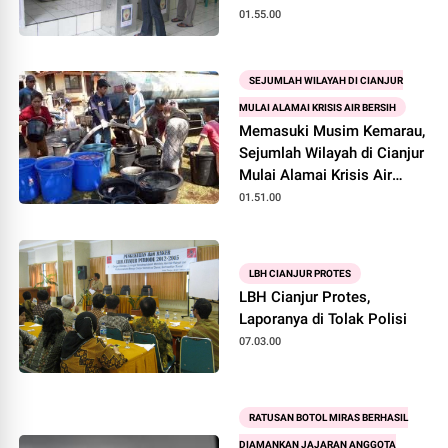
01.55.00
SEJUMLAH WILAYAH DI CIANJUR
MULAI ALAMAI KRISIS AIR BERSIH
Memasuki Musim Kemarau,
Sejumlah Wilayah di Cianjur
Mulai Alamai Krisis Air
Bersih
01.51.00
LBH CIANJUR PROTES
LBH Cianjur Protes,
Laporanya di Tolak Polisi
07.03.00
RATUSAN BOTOL MIRAS BERHASIL
DIAMANKAN JAJARAN ANGGOTA