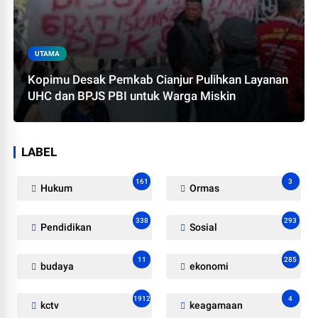
UTAMA
Kopimu Desak Pemkab Cianjur Pulihkan Layanan
UHC dan BPJS PBI untuk Warga Miskin
LABEL
161
3
Hukum
Ormas
338
293
Pendidikan
Sosial
11
285
budaya
ekonomi
1912
4
kctv
keagamaan