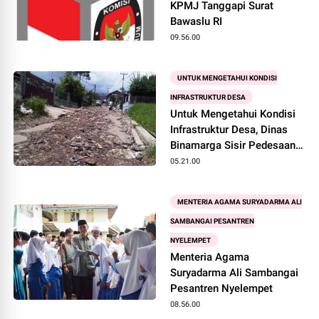
KPMJ Tanggapi Surat
Bawaslu RI
09.56.00
UNTUK MENGETAHUI KONDISI
INFRASTRUKTUR DESA
Untuk Mengetahui Kondisi
Infrastruktur Desa, Dinas
Binamarga Sisir Pedesaan
di Cianjur Selatan
05.21.00
MENTERIA AGAMA SURYADARMA ALI
SAMBANGAI PESANTREN
NYELEMPET
Menteria Agama
Suryadarma Ali Sambangai
Pesantren Nyelempet
08.56.00