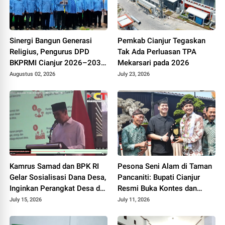
Sinergi Bangun Generasi
Pemkab Cianjur Tegaskan
Religius, Pengurus DPD
Tak Ada Perluasan TPA
BKPRMI Cianjur 2026–2031
Mekarsari pada 2026
Resmi Dilantik di Mapolres
Augustus 02, 2026
July 23, 2026
Kamrus Samad dan BPK RI
Pesona Seni Alam di Taman
Gelar Sosialisasi Dana Desa,
Pancaniti: Bupati Cianjur
Inginkan Perangkat Desa di
Resmi Buka Kontes dan
Cianjur Tidur Nyenyak Tanpa
Pameran Bonsai dan Suiseki
July 15, 2026
July 11, 2026
Terjerat Hukum
Bupati Cup