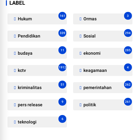
LABEL
161
3
Hukum
Ormas
339
294
Pendidikan
Sosial
11
285
budaya
ekonomi
1912
4
kctv
keagamaan
51
262
kriminalitas
pemerintahan
9
261
pers release
politik
6
teknologi