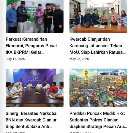
Perkuat Kemandirian
Kwarcab Cianjur dan
Ekonomi, Pengurus Pusat
Kampung Influencer Teken
IKA BKPRMI Gelar
MoU, Siap Lahirkan Ratusan
Sosialisasi Ketahanan
Kreator Konten Edukatif
July 11, 2026
May 23, 2026
Pangan di Cianjur
Sinergi Berantas Narkoba:
Prediksi Puncak Mudik H-2:
BNN dan Kwarcab Cianjur
Satlantas Polres Cianjur
Siap Bentuk Saka Anti
Siapkan Strategi Pecah Arus
Narkotika
ke Jalur Alternatif