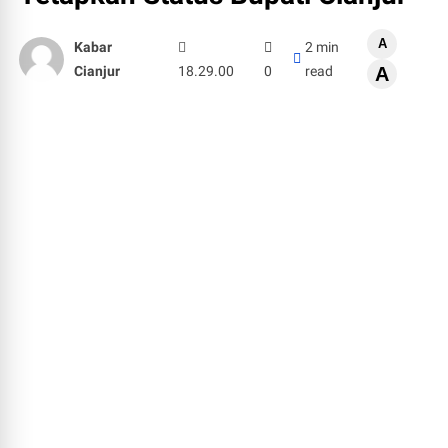
A
Kabar
2 min
Cianjur
18.29.00
0
read
A