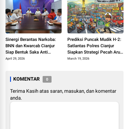
Sinergi Berantas Narkoba:
Prediksi Puncak Mudik H-2:
BNN dan Kwarcab Cianjur
Satlantas Polres Cianjur
Siap Bentuk Saka Anti
Siapkan Strategi Pecah Arus
Narkotika
ke Jalur Alternatif
April 29, 2026
March 19, 2026
KOMENTAR
0
Terima Kasih atas saran, masukan, dan komentar
anda.