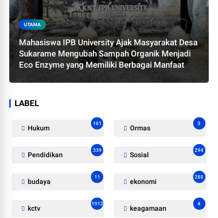
UTAMA
Mahasiswa IPB University Ajak Masyarakat Desa
Sukarame Mengubah Sampah Organik Menjadi
Eco Enzyme yang Memiliki Berbagai Manfaat
LABEL
161
3
Hukum
Ormas
339
294
Pendidikan
Sosial
11
285
budaya
ekonomi
1912
4
kctv
keagamaan