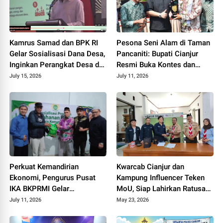
Kamrus Samad dan BPK RI
Pesona Seni Alam di Taman
Gelar Sosialisasi Dana Desa,
Pancaniti: Bupati Cianjur
Inginkan Perangkat Desa di
Resmi Buka Kontes dan
Cianjur Tidur Nyenyak Tanpa
Pameran Bonsai dan Suiseki
July 15, 2026
July 11, 2026
Terjerat Hukum
Bupati Cup
Perkuat Kemandirian
Kwarcab Cianjur dan
Ekonomi, Pengurus Pusat
Kampung Influencer Teken
IKA BKPRMI Gelar
MoU, Siap Lahirkan Ratusan
Sosialisasi Ketahanan
Kreator Konten Edukatif
July 11, 2026
May 23, 2026
Pangan di Cianjur