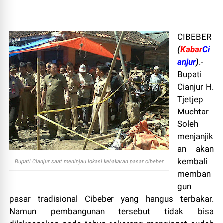
CIBEBER
(
Kabar
Ci
anjur
)
.-
Bupati
Cianjur H.
Tjetjep
Muchtar
Soleh
menjanjik
an akan
kembali
Bupati Cianjur saat meninjau lokasi kebakaran pasar cibeber
memban
gun
pasar tradisional Cibeber yang hangus terbakar.
Namun pembangunan tersebut tidak bisa