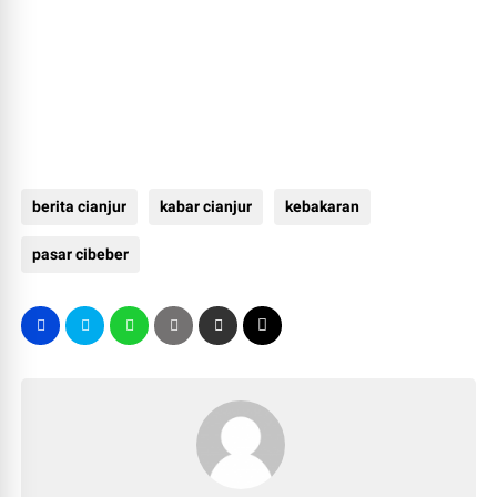
berita cianjur
kabar cianjur
kebakaran
pasar cibeber