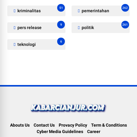
51
262
kriminalitas
pemerintahan
9
261
pers release
politik
6
teknologi
Abouts Us
Contact Us
Provacy Policy
Term & Conditions
Cyber Media Guidelines
Career