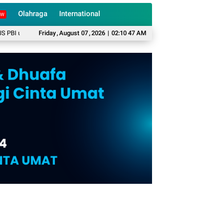
Olahraga
International
EW
 Warga Miskin
Friday
BKPSDM Cianjur Pastikan Belum Ada Rotasi dan Mutasi Pejab
,
August
07
,
2026
|
02:10 48 AM