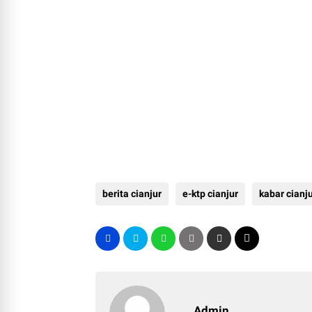
berita cianjur
e-ktp cianjur
kabar cianj
Admin