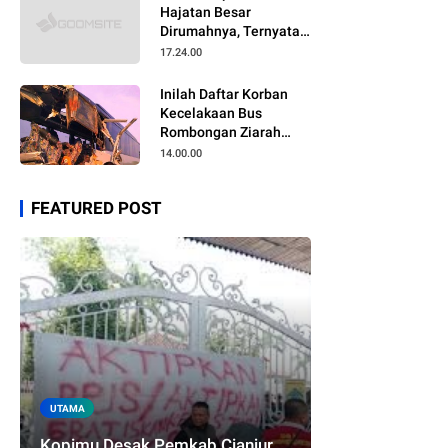
Hajatan Besar
Dirumahnya, Ternyata
Anaknya Pulang Dalam
17.24.00
Kondisi Meninggal
Inilah Daftar Korban
Kecelakaan Bus
Rombongan Ziarah
Walisongo Pesantren
14.00.00
Al-ittihad
FEATURED POST
UTAMA
Kopimu Desak Pemkab Cianjur