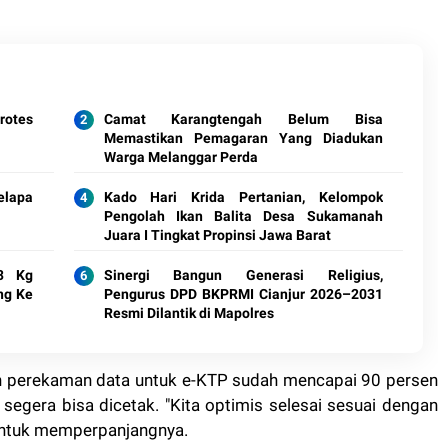
otes
Camat Karangtengah Belum Bisa
Memastikan Pemagaran Yang Diadukan
Warga Melanggar Perda
elapa
Kado Hari Krida Pertanian, Kelompok
Pengolah Ikan Balita Desa Sukamanah
Juara I Tingkat Propinsi Jawa Barat
 3 Kg
Sinergi Bangun Generasi Religius,
ng Ke
Pengurus DPD BKPRMI Cianjur 2026–2031
Resmi Dilantik di Mapolres
ruh perekaman data untuk e-KTP sudah mencapai 90 persen
egera bisa dicetak. "Kita optimis selesai sesuai dengan
 untuk memperpanjangnya.