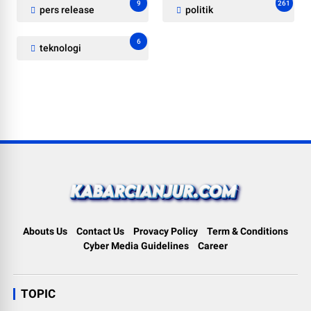
9
261
pers release
politik
6
teknologi
Abouts Us
Contact Us
Provacy Policy
Term & Conditions
Cyber Media Guidelines
Career
TOPIC