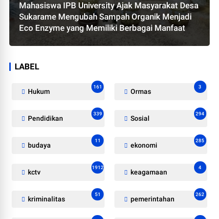
Mahasiswa IPB University Ajak Masyarakat Desa
Sukarame Mengubah Sampah Organik Menjadi
Eco Enzyme yang Memiliki Berbagai Manfaat
LABEL
161
3
Hukum
Ormas
339
294
Pendidikan
Sosial
11
285
budaya
ekonomi
1912
4
kctv
keagamaan
51
262
kriminalitas
pemerintahan