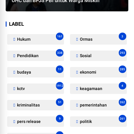
UHC dan BPJS PBI untuk Warga Miskin
LABEL
161
3
Hukum
Ormas
338
293
Pendidikan
Sosial
11
285
budaya
ekonomi
1912
4
kctv
keagamaan
51
262
kriminalitas
pemerintahan
9
261
pers release
politik