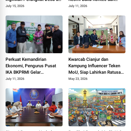
Cianjur Tidur Nyenyak Tanpa
Pameran Bonsai dan Suiseki
July 15, 2026
July 11, 2026
Terjerat Hukum
Bupati Cup
Perkuat Kemandirian
Kwarcab Cianjur dan
Ekonomi, Pengurus Pusat
Kampung Influencer Teken
IKA BKPRMI Gelar
MoU, Siap Lahirkan Ratusan
Sosialisasi Ketahanan
Kreator Konten Edukatif
July 11, 2026
May 23, 2026
Pangan di Cianjur