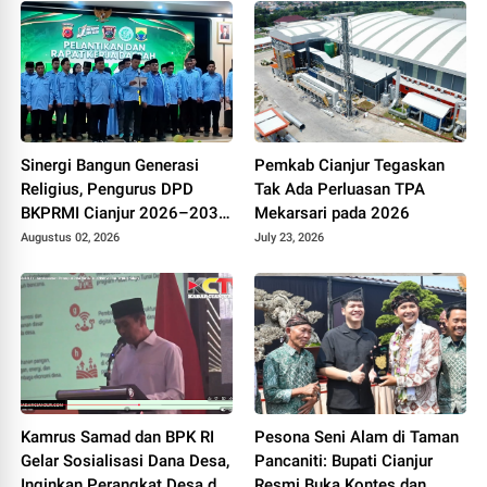
Sinergi Bangun Generasi
Pemkab Cianjur Tegaskan
Religius, Pengurus DPD
Tak Ada Perluasan TPA
BKPRMI Cianjur 2026–2031
Mekarsari pada 2026
Resmi Dilantik di Mapolres
Augustus 02, 2026
July 23, 2026
Kamrus Samad dan BPK RI
Pesona Seni Alam di Taman
Gelar Sosialisasi Dana Desa,
Pancaniti: Bupati Cianjur
Inginkan Perangkat Desa di
Resmi Buka Kontes dan