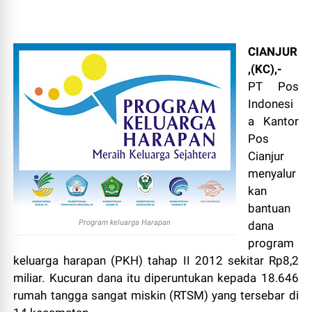
CIANJUR
,(KC),-
PT Pos
Indonesi
a Kantor
Pos
Cianjur
menyalur
kan
bantuan
Program keluarga Harapan
dana
program
keluarga harapan (PKH) tahap II 2012 sekitar Rp8,2
miliar. Kucuran dana itu diperuntukan kepada 18.646
rumah tangga sangat miskin (RTSM) yang tersebar di