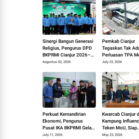
Sinergi Bangun Generasi
Pemkab Cianjur
Religius, Pengurus DPD
Tegaskan Tak Ad
BKPRMI Cianjur 2026–
Perluasan TPA Me
2031 Resmi Dilantik di
pada 2026
Augustus 02, 2026
July 23, 2026
Mapolres
Perkuat Kemandirian
Kwarcab Cianjur 
Ekonomi, Pengurus
Kampung Influenc
Pusat IKA BKPRMI Gelar
Teken MoU, Siap
Sosialisasi Ketahanan
Lahirkan Ratusan
July 11, 2026
May 23, 2026