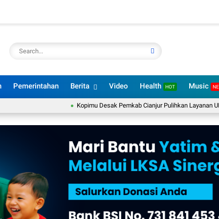
n
Pemerintahan
Berita
Video
Health
Music
HOT
N
Kopimu Desak Pemkab Cianjur Pulihkan Layanan UHC dan BPJ