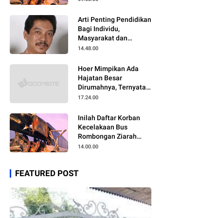
Arti Penting Pendidikan
Bagi Individu,
Masyarakat dan
Negara
14.48.00
Hoer Mimpikan Ada
Hajatan Besar
Dirumahnya, Ternyata
Anaknya Pulang Dalam
17.24.00
Kondisi Meninggal
Inilah Daftar Korban
Kecelakaan Bus
Rombongan Ziarah
Walisongo Pesantren
14.00.00
Al-ittihad
FEATURED POST