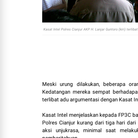
Kasat Intel Polres Cianjur AKP H. Lanjar Guntoro (kiri) terlib
Meski urung dilakukan, beberapa ora
Kedatangan mereka sempat berhadapan
terlibat adu argumentasi dengan Kasat In
Kasat Intel menjelaskan kepada FP3C b
Polres Cianjur kurang dari tiga hari da
aksi unjukrasa, minimal saat melak
pemberitahuan.