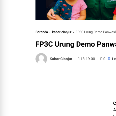
Beranda
kabar cianjur
FP3C Urung Demo Panwasl
FP3C Urung Demo Panw
Kabar Cianjur
18.19.00
0
1 
C
A