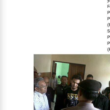
y
F
P
P
(
S
P
P
(