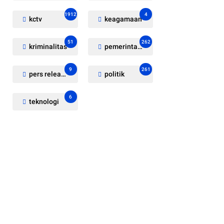
1912
4
kctv
keagamaan
51
262
kriminalitas
pemerintahan
9
261
pers release
politik
6
teknologi