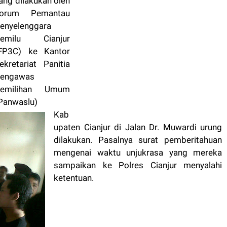
ang dilakukan oleh
orum Pemantau
enyelenggara
emilu Cianjur
FP3C) ke Kantor
ekretariat Panitia
engawas
emilihan Umum
Panwaslu)
Kab
upaten Cianjur di Jalan Dr. Muwardi urung
dilakukan. Pasalnya surat pemberitahuan
mengenai waktu unjukrasa yang mereka
sampaikan ke Polres Cianjur menyalahi
ketentuan.