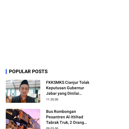
POPULAR POSTS
FKKSMKS Cianjur Tolak
Keputusan Gubernur
Jabar yang Dinilai
Merugikan Sekolah
11.35.00
Swasta
Bus Rombongan
Pesantren Al-Ittihad
Tabrak Truk, 2 Orang
Meninggal Dunia
09.03.00