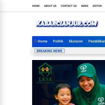
HOME
ABOUT US
CONTACT US
INDEX
EDITOR
Home
Politik
Ekonomi
Pendidika
BREAKING NEWS