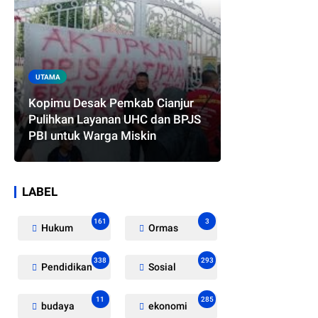
UTAMA
Kopimu Desak Pemkab Cianjur
Pulihkan Layanan UHC dan BPJS
PBI untuk Warga Miskin
LABEL
161
3
Hukum
Ormas
338
293
Pendidikan
Sosial
11
285
budaya
ekonomi