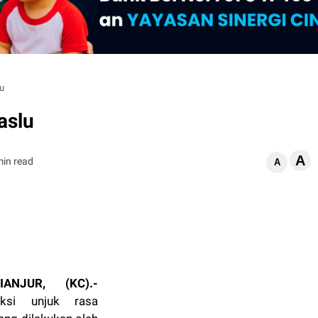
u
aslu
A
min read
A
IANJUR, (KC).-
ksi unjuk rasa