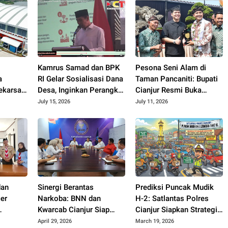
Kamrus Samad dan BPK
Pesona Seni Alam di
a
RI Gelar Sosialisasi Dana
Taman Pancaniti: Bupati
karsari
Desa, Inginkan Perangkat
Cianjur Resmi Buka
Desa di Cianjur Tidur
Kontes dan Pameran
July 15, 2026
July 11, 2026
Nyenyak Tanpa Terjerat
Bonsai dan Suiseki
Hukum
Bupati Cup
dan
Sinergi Berantas
Prediksi Puncak Mudik
er
Narkoba: BNN dan
H-2: Satlantas Polres
Kwarcab Cianjur Siap
Cianjur Siapkan Strategi
 Kreator
Bentuk Saka Anti
Pecah Arus ke Jalur
April 29, 2026
March 19, 2026