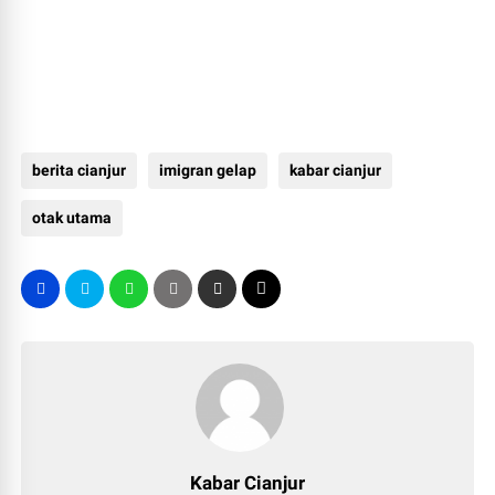
berita cianjur
imigran gelap
kabar cianjur
otak utama
Kabar Cianjur