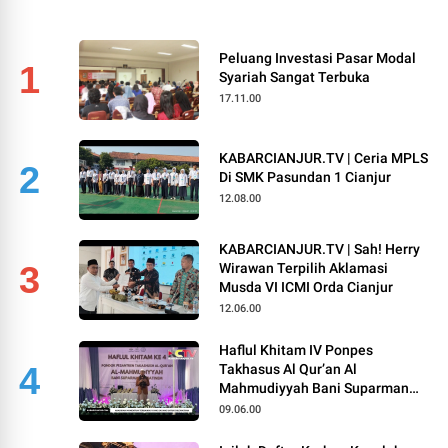
Peluang Investasi Pasar Modal
1
Syariah Sangat Terbuka
17.11.00
KABARCIANJUR.TV | Ceria MPLS
2
Di SMK Pasundan 1 Cianjur
12.08.00
KABARCIANJUR.TV | Sah! Herry
3
Wirawan Terpilih Aklamasi
Musda VI ICMI Orda Cianjur
12.06.00
Haflul Khitam IV Ponpes
4
Takhasus Al Qur’an Al
Mahmudiyyah Bani Suparman
Assatinem Campaka
09.06.00