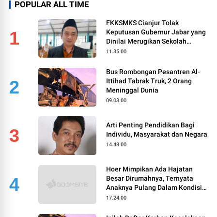
POPULAR ALL TIME
FKKSMKS Cianjur Tolak
1
Keputusan Gubernur Jabar yang
Dinilai Merugikan Sekolah
Swasta
11.35.00
Bus Rombongan Pesantren Al-
2
Ittihad Tabrak Truk, 2 Orang
Meninggal Dunia
09.03.00
Arti Penting Pendidikan Bagi
3
Individu, Masyarakat dan Negara
14.48.00
Hoer Mimpikan Ada Hajatan
4
Besar Dirumahnya, Ternyata
Anaknya Pulang Dalam Kondisi
Meninggal
17.24.00