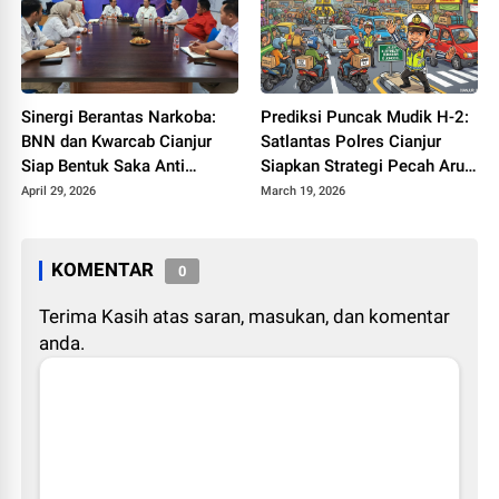
Sinergi Berantas Narkoba:
Prediksi Puncak Mudik H-2:
BNN dan Kwarcab Cianjur
Satlantas Polres Cianjur
Siap Bentuk Saka Anti
Siapkan Strategi Pecah Arus
Narkotika
ke Jalur Alternatif
April 29, 2026
March 19, 2026
KOMENTAR
0
Terima Kasih atas saran, masukan, dan komentar
anda.