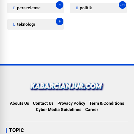
9
261
pers release
politik
6
teknologi
Abouts Us
Contact Us
Provacy Policy
Term & Conditions
Cyber Media Guidelines
Career
TOPIC