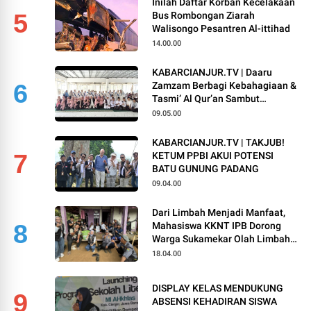
Inilah Daftar Korban Kecelakaan
5
Bus Rombongan Ziarah
Walisongo Pesantren Al-ittihad
14.00.00
KABARCIANJUR.TV | Daaru
6
Zamzam Berbagi Kebahagiaan &
Tasmi’ Al Qur’an Sambut
Muharram 1448 H
09.05.00
KABARCIANJUR.TV | TAKJUB!
7
KETUM PPBI AKUI POTENSI
BATU GUNUNG PADANG
09.04.00
Dari Limbah Menjadi Manfaat,
8
Mahasiswa KKNT IPB Dorong
Warga Sukamekar Olah Limbah
Organik Menjadi Kompos
18.04.00
DISPLAY KELAS MENDUKUNG
9
ABSENSI KEHADIRAN SISWA