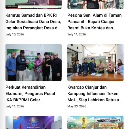
Kamrus Samad dan BPK RI
Pesona Seni Alam di Taman
Gelar Sosialisasi Dana Desa,
Pancaniti: Bupati Cianjur
Inginkan Perangkat Desa di
Resmi Buka Kontes dan
Cianjur Tidur Nyenyak Tanpa
Pameran Bonsai dan Suiseki
July 15, 2026
July 11, 2026
Terjerat Hukum
Bupati Cup
Perkuat Kemandirian
Kwarcab Cianjur dan
Ekonomi, Pengurus Pusat
Kampung Influencer Teken
IKA BKPRMI Gelar
MoU, Siap Lahirkan Ratusan
Sosialisasi Ketahanan
Kreator Konten Edukatif
July 11, 2026
May 23, 2026
Pangan di Cianjur