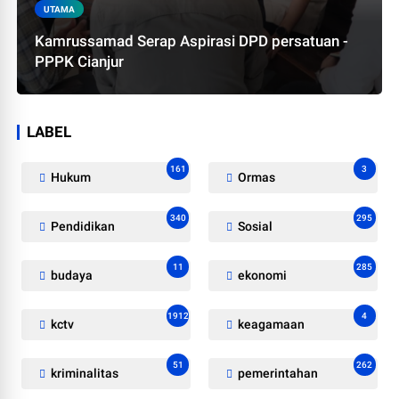
UTAMA
Kamrussamad Serap Aspirasi DPD persatuan -
PPPK Cianjur
LABEL
161
3
Hukum
Ormas
340
295
Pendidikan
Sosial
11
285
budaya
ekonomi
1912
4
kctv
keagamaan
51
262
kriminalitas
pemerintahan