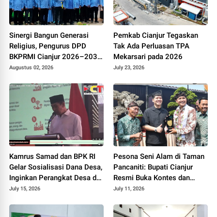
Sinergi Bangun Generasi
Pemkab Cianjur Tegaskan
Religius, Pengurus DPD
Tak Ada Perluasan TPA
BKPRMI Cianjur 2026–2031
Mekarsari pada 2026
Resmi Dilantik di Mapolres
Augustus 02, 2026
July 23, 2026
Kamrus Samad dan BPK RI
Pesona Seni Alam di Taman
Gelar Sosialisasi Dana Desa,
Pancaniti: Bupati Cianjur
Inginkan Perangkat Desa di
Resmi Buka Kontes dan
Cianjur Tidur Nyenyak Tanpa
Pameran Bonsai dan Suiseki
July 15, 2026
July 11, 2026
Terjerat Hukum
Bupati Cup