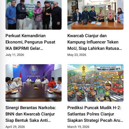
Perkuat Kemandirian
Kwarcab Cianjur dan
Ekonomi, Pengurus Pusat
Kampung Influencer Teken
IKA BKPRMI Gelar
MoU, Siap Lahirkan Ratusan
Sosialisasi Ketahanan
Kreator Konten Edukatif
July 11, 2026
May 23, 2026
Pangan di Cianjur
Sinergi Berantas Narkoba:
Prediksi Puncak Mudik H-2:
BNN dan Kwarcab Cianjur
Satlantas Polres Cianjur
Siap Bentuk Saka Anti
Siapkan Strategi Pecah Arus
Narkotika
ke Jalur Alternatif
April 29, 2026
March 19, 2026