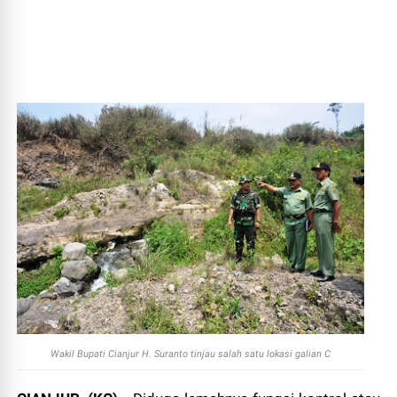
Wakil Bupati Cianjur H. Suranto tinjau salah satu lokasi galian C