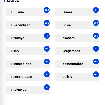
LABEL
161
3
Hukum
Ormas
338
293
Pendidikan
Sosial
11
285
budaya
ekonomi
1912
4
kctv
keagamaan
51
262
kriminalitas
pemerintahan
9
261
pers release
politik
6
teknologi