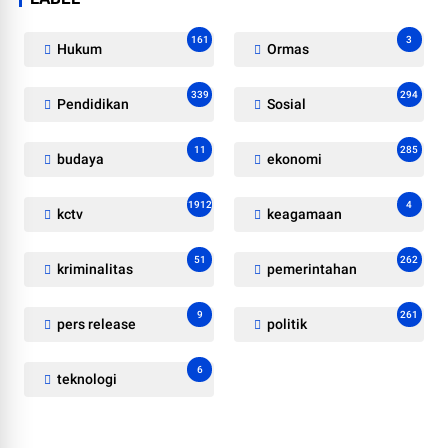
161
3
Hukum
Ormas
339
294
Pendidikan
Sosial
11
285
budaya
ekonomi
1912
4
kctv
keagamaan
51
262
kriminalitas
pemerintahan
9
261
pers release
politik
6
teknologi