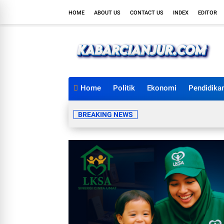
HOME
ABOUT US
CONTACT US
INDEX
EDITOR
Home
Politik
Ekonomi
Pendidika
BREAKING NEWS