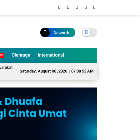
Network
Olahraga
International
EW
Desa Sukarame Mengubah Sampah Organik Menjadi Eco Enzyme yang Memiliki 
Saturday
,
August
08
,
2026
|
07:08 55 AM