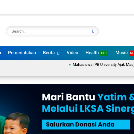
n
Pemerintahan
Berita
Video
Health
Music
HOT
N
Mahasiswa IPB University Ajak Masyarakat 