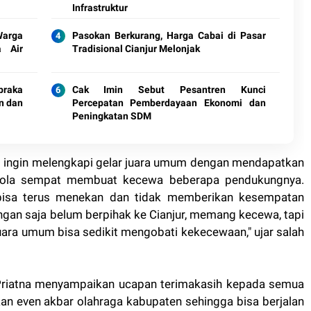
Infrastruktur
Warga
Pasokan Berkurang, Harga Cabai di Pasar
a Air
Tradisional Cianjur Melonjak
braka
Cak Imin Sebut Pesantren Kunci
n dan
Percepatan Pemberdayaan Ekonomi dan
Peningkatan SDM
g ingin melengkapi gelar juara umum dengan mendapatkan
 bola sempat membuat kecewa beberapa pendukungnya.
 bisa terus menekan dan tidak memberikan kesempatan
ngan saja belum berpihak ke Cianjur, memang kecewa, tapi
uara umum bisa sedikit mengobati kekecewaan," ujar salah
 Priatna menyampaikan ucapan terimakasih kepada semua
n even akbar olahraga kabupaten sehingga bisa berjalan