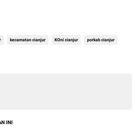
r
kecamatan cianjur
KOni cianjur
porkab cianjur
N INI