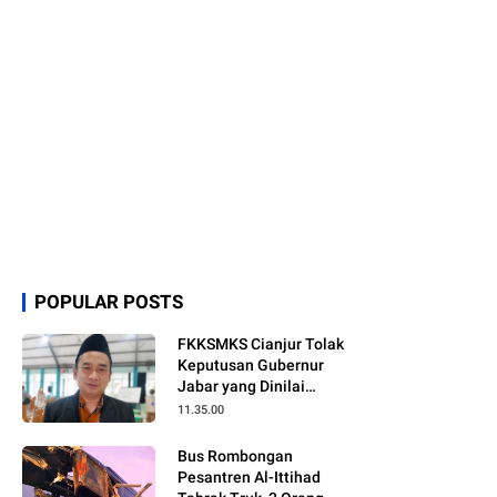
POPULAR POSTS
FKKSMKS Cianjur Tolak
Keputusan Gubernur
Jabar yang Dinilai
Merugikan Sekolah
11.35.00
Swasta
Bus Rombongan
Pesantren Al-Ittihad