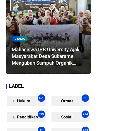
UTAMA
Mahasiswa IPB University Ajak
Masyarakat Desa Sukarame
Mengubah Sampah Organik
Menjadi Eco Enzyme yang
Memiliki Berbagai Manfaat
LABEL
161
3
Hukum
Ormas
339
294
Pendidikan
Sosial
11
285