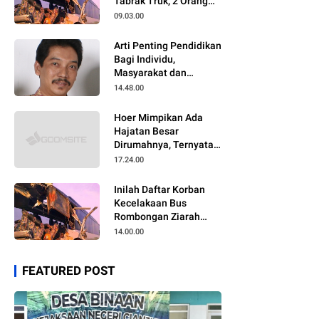
Tabrak Truk, 2 Orang
Meninggal Dunia
09.03.00
Arti Penting Pendidikan
Bagi Individu,
Masyarakat dan
Negara
14.48.00
Hoer Mimpikan Ada
Hajatan Besar
Dirumahnya, Ternyata
Anaknya Pulang Dalam
17.24.00
Kondisi Meninggal
Inilah Daftar Korban
Kecelakaan Bus
Rombongan Ziarah
Walisongo Pesantren
14.00.00
Al-ittihad
FEATURED POST