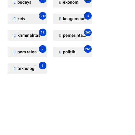
budaya
ekonomi
1912
4
kctv
keagamaan
51
262
kriminalitas
pemerintahan
9
261
pers release
politik
6
teknologi