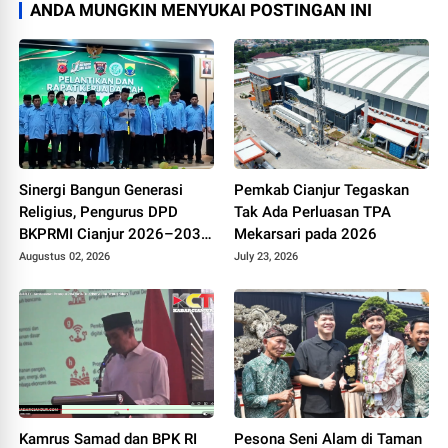
ANDA MUNGKIN MENYUKAI POSTINGAN INI
Sinergi Bangun Generasi
Pemkab Cianjur Tegaskan
Religius, Pengurus DPD
Tak Ada Perluasan TPA
BKPRMI Cianjur 2026–2031
Mekarsari pada 2026
Resmi Dilantik di Mapolres
Augustus 02, 2026
July 23, 2026
Kamrus Samad dan BPK RI
Pesona Seni Alam di Taman