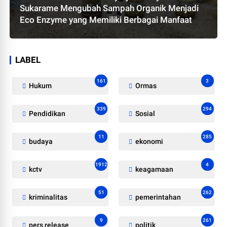
Sukarame Mengubah Sampah Organik Menjadi
Eco Enzyme yang Memiliki Berbagai Manfaat
LABEL
161
3
Hukum
Ormas
339
294
Pendidikan
Sosial
11
285
budaya
ekonomi
1912
4
kctv
keagamaan
51
262
kriminalitas
pemerintahan
9
261
pers release
politik