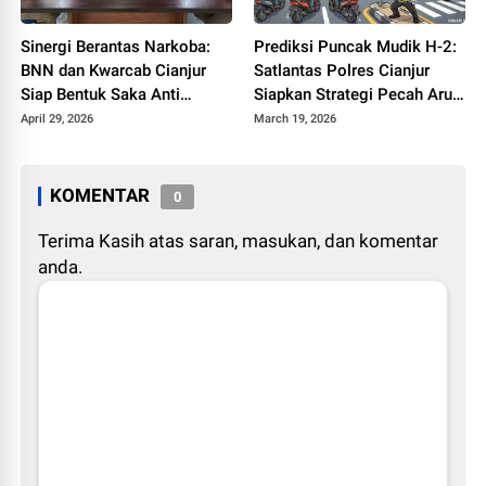
Sinergi Berantas Narkoba:
Prediksi Puncak Mudik H-2:
BNN dan Kwarcab Cianjur
Satlantas Polres Cianjur
Siap Bentuk Saka Anti
Siapkan Strategi Pecah Arus
Narkotika
ke Jalur Alternatif
April 29, 2026
March 19, 2026
KOMENTAR
0
Terima Kasih atas saran, masukan, dan komentar
anda.