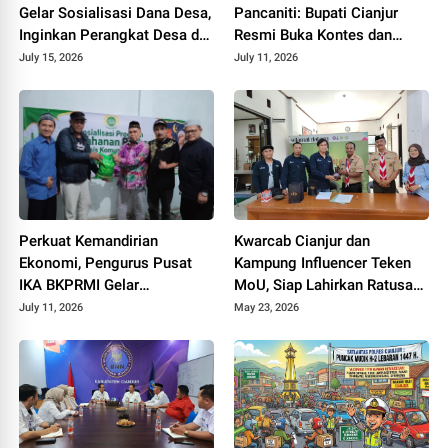
Gelar Sosialisasi Dana Desa,
Pancaniti: Bupati Cianjur
Inginkan Perangkat Desa di
Resmi Buka Kontes dan
Cianjur Tidur Nyenyak Tanpa
Pameran Bonsai dan Suiseki
July 15, 2026
July 11, 2026
Terjerat Hukum
Bupati Cup
Perkuat Kemandirian
Kwarcab Cianjur dan
Ekonomi, Pengurus Pusat
Kampung Influencer Teken
IKA BKPRMI Gelar
MoU, Siap Lahirkan Ratusan
Sosialisasi Ketahanan
Kreator Konten Edukatif
July 11, 2026
May 23, 2026
Pangan di Cianjur