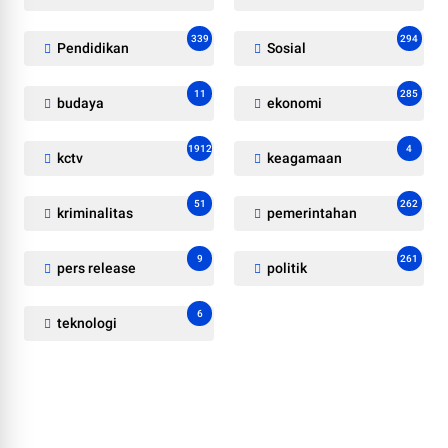
339
294
Pendidikan
Sosial
11
285
budaya
ekonomi
1912
4
kctv
keagamaan
51
262
kriminalitas
pemerintahan
9
261
pers release
politik
6
teknologi