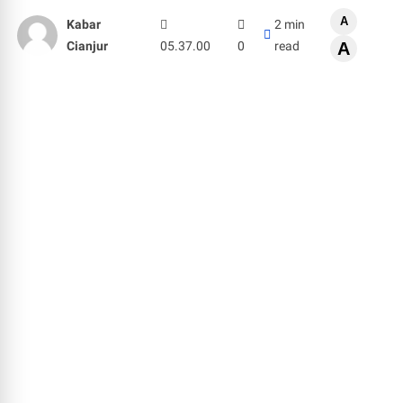
A
Kabar
2 min
Cianjur
05.37.00
0
read
A