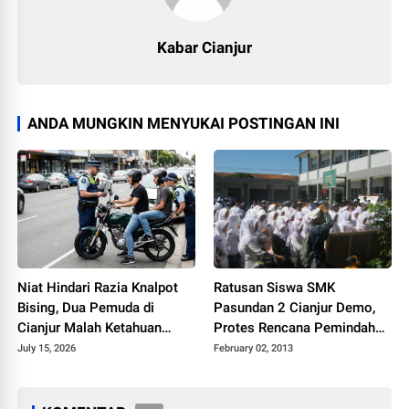
Kabar Cianjur
ANDA MUNGKIN MENYUKAI POSTINGAN INI
Niat Hindari Razia Knalpot
Ratusan Siswa SMK
Bising, Dua Pemuda di
Pasundan 2 Cianjur Demo,
Cianjur Malah Ketahuan
Protes Rencana Pemindahan
Bawa Ribuan Obat Terlarang
Tempat Belajar
July 15, 2026
February 02, 2013