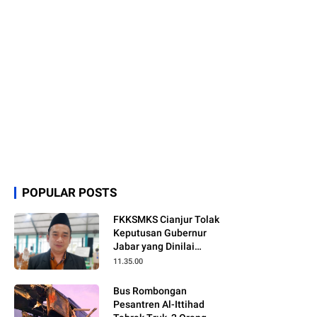
POPULAR POSTS
FKKSMKS Cianjur Tolak
Keputusan Gubernur
Jabar yang Dinilai
Merugikan Sekolah
11.35.00
Swasta
Bus Rombongan
Pesantren Al-Ittihad