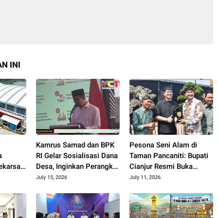
N INI
Kamrus Samad dan BPK
Pesona Seni Alam di
a
RI Gelar Sosialisasi Dana
Taman Pancaniti: Bupati
karsari
Desa, Inginkan Perangkat
Cianjur Resmi Buka
Desa di Cianjur Tidur
Kontes dan Pameran
July 15, 2026
July 11, 2026
Nyenyak Tanpa Terjerat
Bonsai dan Suiseki
Hukum
Bupati Cup