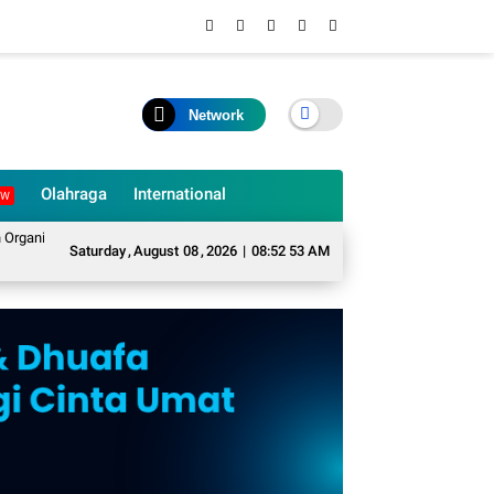
Network
Olahraga
International
EW
enjadi Eco Enzyme yang Memiliki Berbagai Manfaat
Kopimu Desak Pemkab 
Saturday
,
August
08
,
2026
|
08:52 54 AM