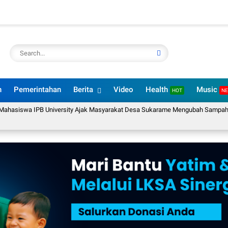
n
Pemerintahan
Berita
Video
Health
Music
HOT
N
 IPB University Ajak Masyarakat Desa Sukarame Mengubah Sampah Organik M