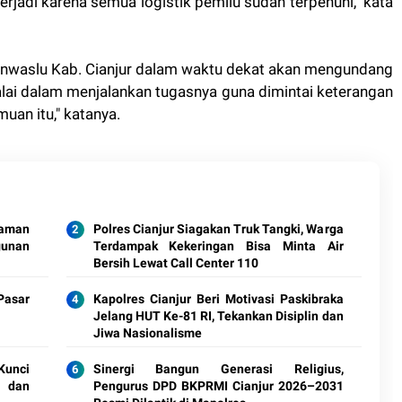
terjadi karena semua logistik pemilu sudah terpenuhi," kata
anwaslu Kab. Cianjur dalam waktu dekat akan mengundang
lai dalam menjalankan tugasnya guna dimintai keterangan
emuan itu," katanya.
jaman
Polres Cianjur Siagakan Truk Tangki, Warga
gunan
Terdampak Kekeringan Bisa Minta Air
Bersih Lewat Call Center 110
Pasar
Kapolres Cianjur Beri Motivasi Paskibraka
Jelang HUT Ke-81 RI, Tekankan Disiplin dan
Jiwa Nasionalisme
unci
Sinergi Bangun Generasi Religius,
i dan
Pengurus DPD BKPRMI Cianjur 2026–2031