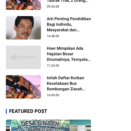
Tabrak Truk, 2 Orang
Meninggal Dunia
09.03.00
Arti Penting Pendidikan
Bagi Individu,
Masyarakat dan
Negara
14.48.00
Hoer Mimpikan Ada
Hajatan Besar
Dirumahnya, Ternyata
Anaknya Pulang Dalam
17.24.00
Kondisi Meninggal
Inilah Daftar Korban
Kecelakaan Bus
Rombongan Ziarah
Walisongo Pesantren
14.00.00
Al-ittihad
FEATURED POST