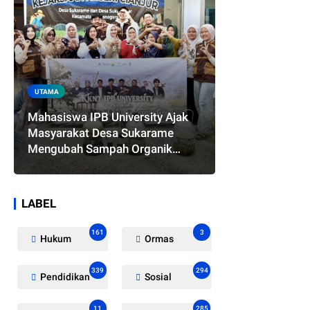
UTAMA
Mahasiswa IPB University Ajak
Masyarakat Desa Sukarame
Mengubah Sampah Organik
Menjadi Eco Enzyme yang
Memiliki Berbagai Manfaat
LABEL
161
3
Hukum
Ormas
339
294
Pendidikan
Sosial
11
285