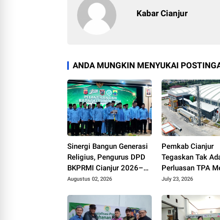
Kabar Cianjur
ANDA MUNGKIN MENYUKAI POSTINGA
Sinergi Bangun Generasi
Pemkab Cianjur
Religius, Pengurus DPD
Tegaskan Tak Ad
BKPRMI Cianjur 2026–
Perluasan TPA Me
2031 Resmi Dilantik di
pada 2026
Augustus 02, 2026
July 23, 2026
Mapolres