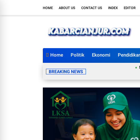
HOME
ABOUT US
CONTACT US
INDEX
EDITOR
Home
Politik
Ekonomi
Pendidika
Mahasiswa
BREAKING NEWS