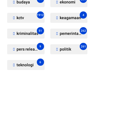
budaya
ekonomi
1912
4
kctv
keagamaan
51
262
kriminalitas
pemerintahan
9
261
pers release
politik
6
teknologi