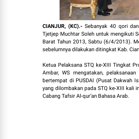
CIANJUR, (KC).-
Sebanyak 40 qori dan q
Tjetjep Muchtar Soleh untuk mengikuti Se
Barat Tahun 2013, Sabtu (6/4/2013). M
sebelumnya dilakukan ditingkat Kab. Cian
Ketua Pelaksana STQ ke-XIII Tingkat Pro
Ambar, WS mengatakan, pelaksanaan 
bertempat di PUSDAI (Pusat Dakwah Is
yang dilombakan pada STQ ke-XIII kali in
Cabang Tafsir Al-qur’an Bahasa Arab.