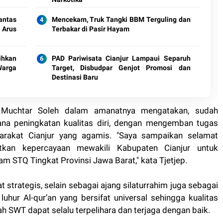
antas
Mencekam, Truk Tangki BBM Terguling dan
 Arus
Terbakar di Pasir Hayam
ihkan
PAD Pariwisata Cianjur Lampaui Separuh
Warga
Target, Disbudpar Genjot Promosi dan
Destinasi Baru
ep Muchtar Soleh dalam amanatnya mengatakan, sudah
ana peningkatan kualitas diri, dengan mengemban tugas
arakat Cianjur yang agamis. "Saya sampaikan selamat
kan kepercayaan mewakili Kabupaten Cianjur untuk
 STQ Tingkat Provinsi Jawa Barat," kata Tjetjep.
t strategis, selain sebagai ajang silaturrahim juga sebagai
luhur Al-qur’an yang bersifat universal sehingga kualitas
h SWT dapat selalu terpelihara dan terjaga dengan baik.