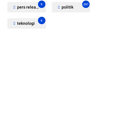
9
261
pers release
politik
6
teknologi