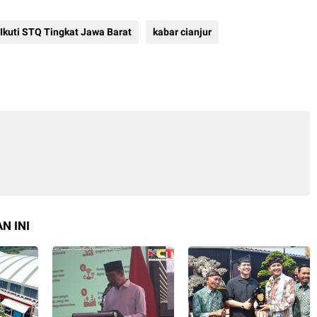
Ikuti STQ Tingkat Jawa Barat
kabar cianjur
N INI