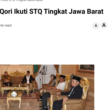
Qori Ikuti STQ Tingkat Jawa Barat
A
min read
A