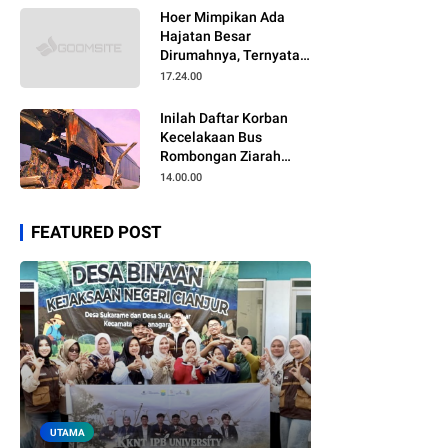
Hoer Mimpikan Ada
Hajatan Besar
Dirumahnya, Ternyata
Anaknya Pulang Dalam
17.24.00
Kondisi Meninggal
Inilah Daftar Korban
Kecelakaan Bus
Rombongan Ziarah
Walisongo Pesantren
14.00.00
Al-ittihad
FEATURED POST
UTAMA