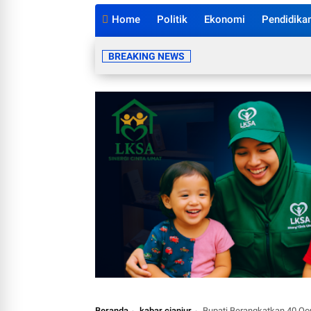
Home
Politik
Ekonomi
Pendidika
BREAKING NEWS
Beranda
kabar cianjur
Bupati Berangkatkan 40 Qor