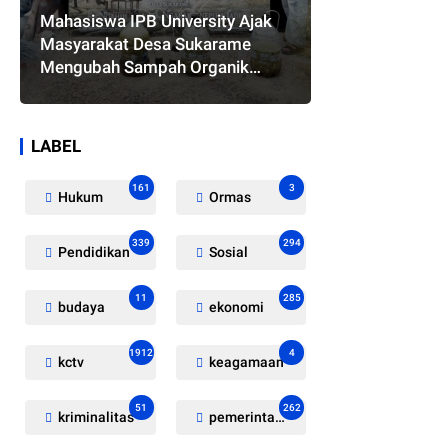
Mahasiswa IPB University Ajak
Masyarakat Desa Sukarame
Mengubah Sampah Organik
Menjadi Eco Enzyme yang
Memiliki Berbagai Manfaat
LABEL
161
3
Hukum
Ormas
339
294
Pendidikan
Sosial
11
285
budaya
ekonomi
1912
4
kctv
keagamaan
51
262
kriminalitas
pemerintahan