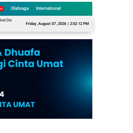
Olahraga
International
EW
 Sukarame Mengubah Sampah Organik Menjadi Eco Enzyme yang Memiliki Berb
Friday
,
August
07
,
2026
|
2:02 13 PM