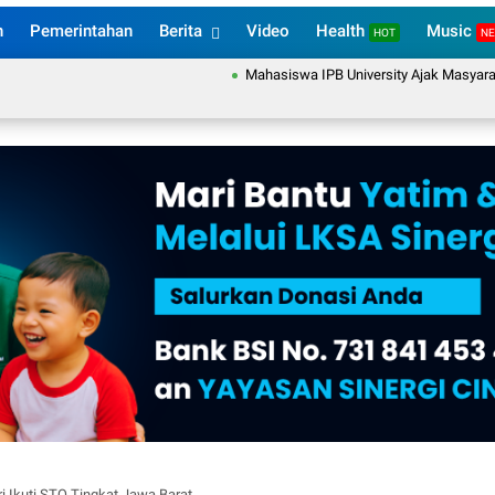
n
Pemerintahan
Berita
Video
Health
Music
HOT
N
Mahasiswa IPB University Ajak Masyarakat Desa
i Ikuti STQ Tingkat Jawa Barat