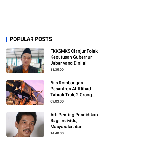
POPULAR POSTS
FKKSMKS Cianjur Tolak
Keputusan Gubernur
Jabar yang Dinilai
Merugikan Sekolah
11.35.00
Swasta
Bus Rombongan
Pesantren Al-Ittihad
Tabrak Truk, 2 Orang
Meninggal Dunia
09.03.00
Arti Penting Pendidikan
Bagi Individu,
Masyarakat dan
Negara
14.48.00