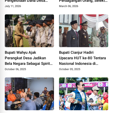
Pengelolaan Dana Desa
Perdagangan Orang, Selektif
dalam Sosialisasi BPK RI
Terima Tawaran Kerja
July 11, 2026
March 06, 2026
Bupati Wahyu Ajak
Bupati Cianjur Hadiri
Perangkat Desa Jadikan
Upacara HUT ke-80 Tentara
Bela Negara Sebagai Spirit
Nasional Indonesia di
Pengabdian
Makodim Cianjur
October 06, 2025
October 05, 2025