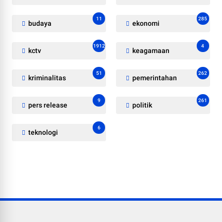
11
285
budaya
ekonomi
1912
4
kctv
keagamaan
51
262
kriminalitas
pemerintahan
9
261
pers release
politik
6
teknologi