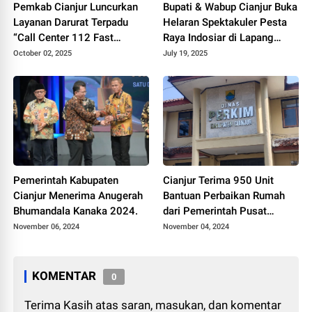
Pemkab Cianjur Luncurkan
Bupati & Wabup Cianjur Buka
Layanan Darurat Terpadu
Helaran Spektakuler Pesta
“Call Center 112 Fast
Raya Indosiar di Lapang
Respon”
Prawatasari
October 02, 2025
July 19, 2025
Pemerintah Kabupaten
Cianjur Terima 950 Unit
Cianjur Menerima Anugerah
Bantuan Perbaikan Rumah
Bhumandala Kanaka 2024.
dari Pemerintah Pusat
melalui Program BSPS
November 06, 2024
November 04, 2024
KOMENTAR
0
Terima Kasih atas saran, masukan, dan komentar