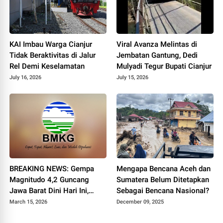
KAI Imbau Warga Cianjur
Viral Avanza Melintas di
Tidak Beraktivitas di Jalur
Jembatan Gantung, Dedi
Rel Demi Keselamatan
Mulyadi Tegur Bupati Cianjur
July 16, 2026
July 15, 2026
BREAKING NEWS: Gempa
Mengapa Bencana Aceh dan
Magnitudo 4,2 Guncang
Sumatera Belum Ditetapkan
Jawa Barat Dini Hari Ini,
Sebagai Bencana Nasional?
Pusat di Darat
March 15, 2026
December 09, 2025