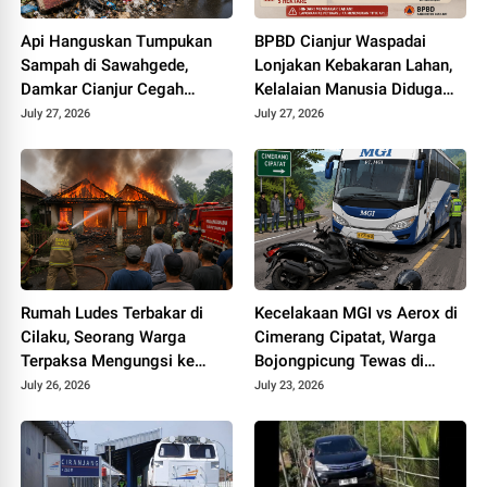
Api Hanguskan Tumpukan
BPBD Cianjur Waspadai
Sampah di Sawahgede,
Lonjakan Kebakaran Lahan,
Damkar Cianjur Cegah
Kelalaian Manusia Diduga
Kebakaran Meluas
Jadi Penyebab Utama
July 27, 2026
July 27, 2026
Rumah Ludes Terbakar di
Kecelakaan MGI vs Aerox di
Cilaku, Seorang Warga
Cimerang Cipatat, Warga
Terpaksa Mengungsi ke
Bojongpicung Tewas di
Rumah Keluarga
Tempat
July 26, 2026
July 23, 2026