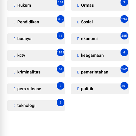
161
3
Hukum
Ormas
339
294
Pendidikan
Sosial
11
285
budaya
ekonomi
1912
4
kctv
keagamaan
51
262
kriminalitas
pemerintahan
9
261
pers release
politik
6
teknologi