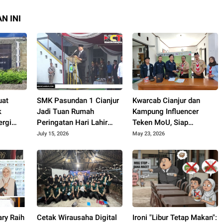
N INI
uat
SMK Pasundan 1 Cianjur
Kwarcab Cianjur dan
k
Jadi Tuan Rumah
Kampung Influencer
ergi
Peringatan Hari Lahir
Teken MoU, Siap
idikan
Pancasila Tingkat
Lahirkan Ratusan Kreator
July 15, 2026
May 23, 2026
Kabupaten
Konten Edukatif
ary Raih
Cetak Wirausaha Digital
Ironi "Libur Tetap Makan":