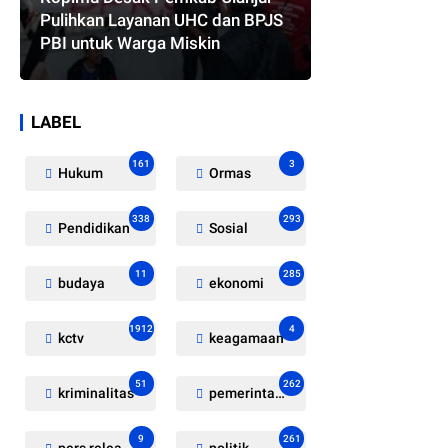
Pulihkan Layanan UHC dan BPJS
PBI untuk Warga Miskin
LABEL
161
3
Hukum
Ormas
338
293
Pendidikan
Sosial
11
285
budaya
ekonomi
1912
4
kctv
keagamaan
51
262
kriminalitas
pemerintahan
9
261
pers release
politik