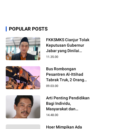
POPULAR POSTS
FKKSMKS Cianjur Tolak
Keputusan Gubernur
Jabar yang Dinilai
Merugikan Sekolah
11.35.00
Swasta
Bus Rombongan
Pesantren Al-Ittihad
Tabrak Truk, 2 Orang
Meninggal Dunia
09.03.00
Arti Penting Pendidikan
Bagi Individu,
Masyarakat dan
Negara
14.48.00
Hoer Mimpikan Ada