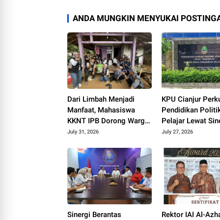
ANDA MUNGKIN MENYUKAI POSTINGA
Dari Limbah Menjadi
KPU Cianjur Perk
Manfaat, Mahasiswa
Pendidikan Politi
KKNT IPB Dorong Warga
Pelajar Lewat Sin
Sukamekar Olah Limbah
dengan KCD Pend
July 31, 2026
July 27, 2026
Organik Menjadi Kompos
Sinergi Berantas
Rektor IAI Al-Azh