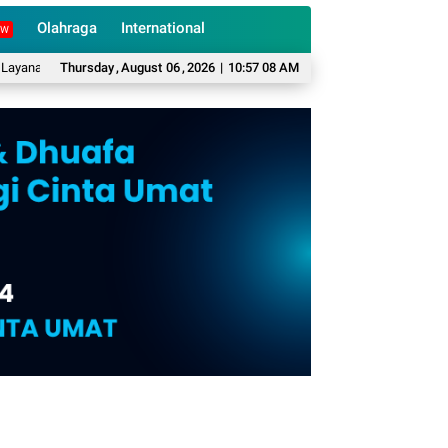
Olahraga
International
EW
UHC dan BPJS PBI untuk Warga Miskin
Thursday
,
August
06
,
2026
|
10:57 09 AM
BKPSDM Cianjur Pastikan Belum Ada