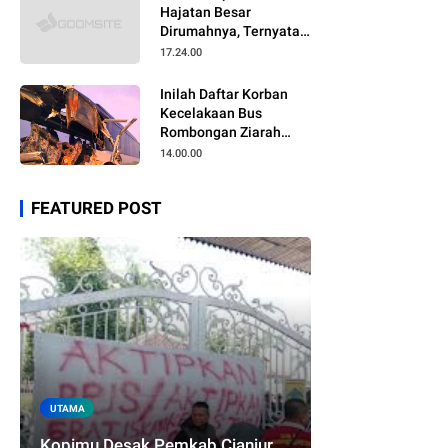
Hajatan Besar
Dirumahnya, Ternyata
Anaknya Pulang Dalam
17.24.00
Kondisi Meninggal
Inilah Daftar Korban
Kecelakaan Bus
Rombongan Ziarah
Walisongo Pesantren
14.00.00
Al-ittihad
FEATURED POST
UTAMA
Kopimu Desak Pemkab Cianjur