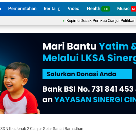
n
Pemerintahan
Berita
Video
Health
Music
HOT
N
Kopimu Desak Pemkab Cianjur Pulihkan Layanan 
SDN Ibu Jenab 2 Cianjur Gelar Sanlat Ramadhan