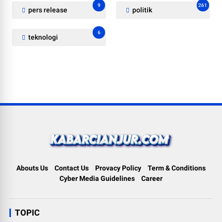
9
261
pers release
politik
6
teknologi
Abouts Us
Contact Us
Provacy Policy
Term & Conditions
Cyber Media Guidelines
Career
TOPIC