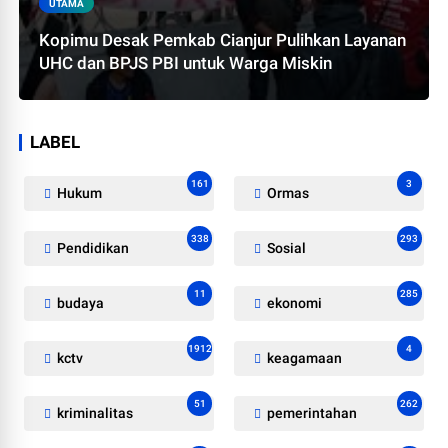
UTAMA
Kopimu Desak Pemkab Cianjur Pulihkan Layanan
UHC dan BPJS PBI untuk Warga Miskin
LABEL
161
3
Hukum
Ormas
338
293
Pendidikan
Sosial
11
285
budaya
ekonomi
1912
4
kctv
keagamaan
51
262
kriminalitas
pemerintahan