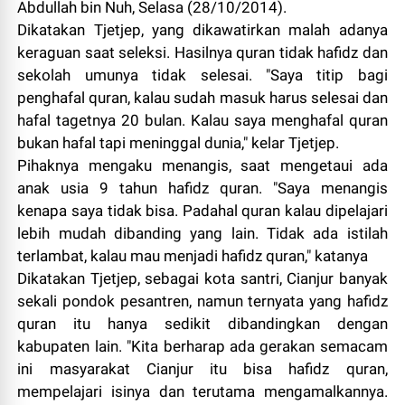
Abdullah bin Nuh, Selasa (28/10/2014).
Dikatakan Tjetjep, yang dikawatirkan malah adanya
keraguan saat seleksi. Hasilnya quran tidak hafidz dan
sekolah umunya tidak selesai. "Saya titip bagi
penghafal quran, kalau sudah masuk harus selesai dan
hafal tagetnya 20 bulan. Kalau saya menghafal quran
bukan hafal tapi meninggal dunia," kelar Tjetjep.
Pihaknya mengaku menangis, saat mengetaui ada
anak usia 9 tahun hafidz quran. "Saya menangis
kenapa saya tidak bisa. Padahal quran kalau dipelajari
lebih mudah dibanding yang lain. Tidak ada istilah
terlambat, kalau mau menjadi hafidz quran," katanya
Dikatakan Tjetjep, sebagai kota santri, Cianjur banyak
sekali pondok pesantren, namun ternyata yang hafidz
quran itu hanya sedikit dibandingkan dengan
kabupaten lain. "Kita berharap ada gerakan semacam
ini masyarakat Cianjur itu bisa hafidz quran,
mempelajari isinya dan terutama mengamalkannya.