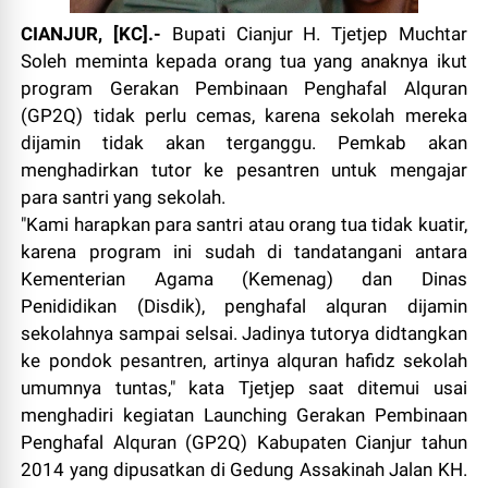
CIANJUR, [KC].-
Bupati Cianjur H. Tjetjep Muchtar
Soleh meminta kepada orang tua yang anaknya ikut
program Gerakan Pembinaan Penghafal Alquran
(GP2Q) tidak perlu cemas, karena sekolah mereka
dijamin tidak akan terganggu. Pemkab akan
menghadirkan tutor ke pesantren untuk mengajar
para santri yang sekolah.
"Kami harapkan para santri atau orang tua tidak kuatir,
karena program ini sudah di tandatangani antara
Kementerian Agama (Kemenag) dan Dinas
Penididikan (Disdik), penghafal alquran dijamin
sekolahnya sampai selsai. Jadinya tutorya didtangkan
ke pondok pesantren, artinya alquran hafidz sekolah
umumnya tuntas," kata Tjetjep saat ditemui usai
menghadiri kegiatan Launching Gerakan Pembinaan
Penghafal Alquran (GP2Q) Kabupaten Cianjur tahun
2014 yang dipusatkan di Gedung Assakinah Jalan KH.