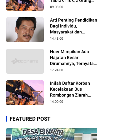
Tabrak Truk, 2 Orang
Meninggal Dunia
09.03.00
Arti Penting Pendidikan
Bagi Individu,
Masyarakat dan
Negara
14.48.00
Hoer Mimpikan Ada
Hajatan Besar
Dirumahnya, Ternyata
Anaknya Pulang Dalam
17.24.00
Kondisi Meninggal
Inilah Daftar Korban
Kecelakaan Bus
Rombongan Ziarah
Walisongo Pesantren
14.00.00
Al-ittihad
FEATURED POST