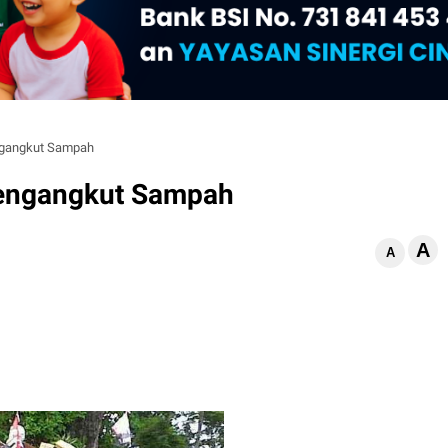
ngangkut Sampah
engangkut Sampah
A
d
A