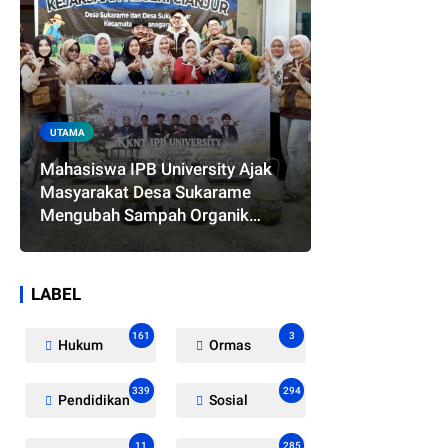
UTAMA
Mahasiswa IPB University Ajak
Masyarakat Desa Sukarame
Mengubah Sampah Organik
Menjadi Eco Enzyme yang
Memiliki Berbagai Manfaat
LABEL
161
3
Hukum
Ormas
339
294
Pendidikan
Sosial
11
285