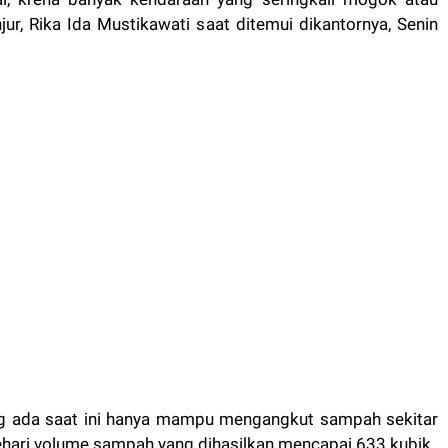
ur, Rika Ida Mustikawati saat ditemui dikantornya, Senin
ng ada saat ini hanya mampu mengangkut sampah sekitar
ehari volume sampah yang dihasilkan mencapai 633 kubik.