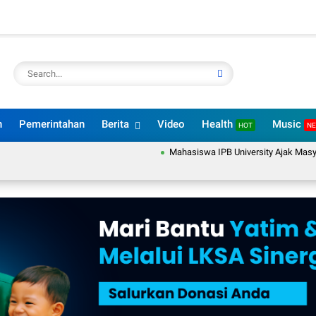
n
Pemerintahan
Berita
Video
Health
Music
HOT
N
Mahasiswa IPB University Ajak Masyarakat 