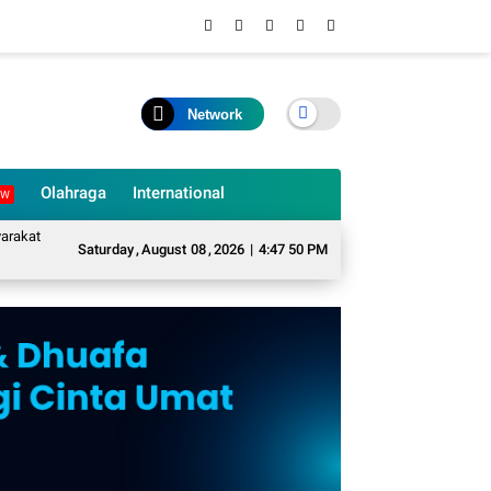
Network
Olahraga
International
EW
Desa Sukarame Mengubah Sampah Organik Menjadi Eco Enzyme yang Memiliki 
Saturday
,
August
08
,
2026
|
4:47 51 PM