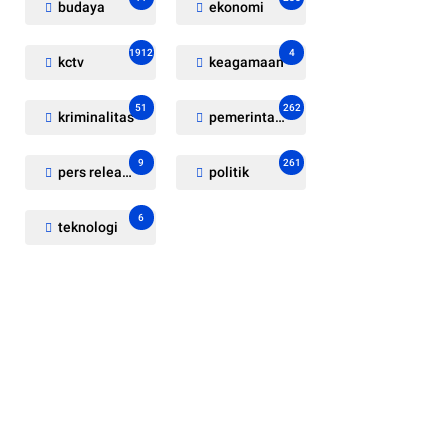
budaya
ekonomi
1912
4
kctv
keagamaan
51
262
kriminalitas
pemerintahan
9
261
pers release
politik
6
teknologi