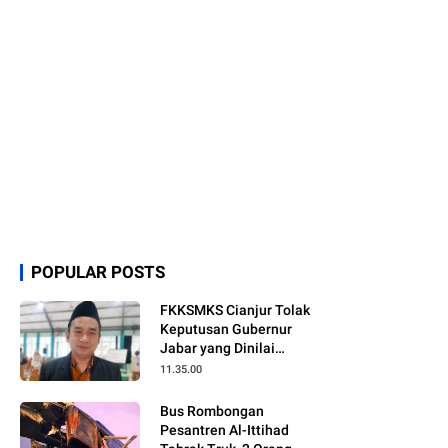
POPULAR POSTS
FKKSMKS Cianjur Tolak
Keputusan Gubernur
Jabar yang Dinilai
Merugikan Sekolah
11.35.00
Swasta
Bus Rombongan
Pesantren Al-Ittihad