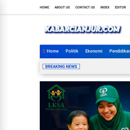
HOME
ABOUT US
CONTACT US
INDEX
EDITOR
Home
Politik
Ekonomi
Pendidika
BREAKING NEWS