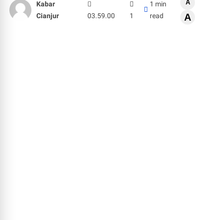
A
Kabar
1 min
Cianjur
03.59.00
1
read
A