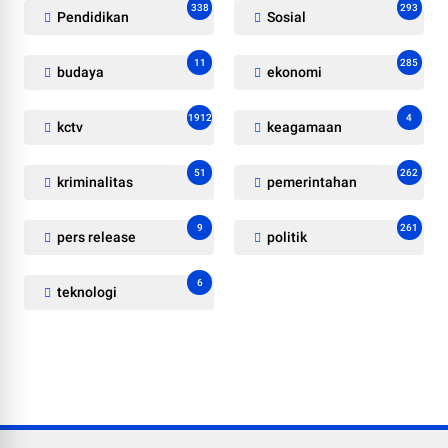
338
293
Pendidikan
Sosial
11
285
budaya
ekonomi
1912
4
kctv
keagamaan
51
262
kriminalitas
pemerintahan
9
261
pers release
politik
6
teknologi