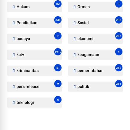
161
3
Hukum
Ormas
338
293
Pendidikan
Sosial
11
285
budaya
ekonomi
1912
4
kctv
keagamaan
51
262
kriminalitas
pemerintahan
9
261
pers release
politik
6
teknologi