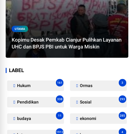
UTAMA
Kopimu Desak Pemkab Cianjur Pulihkan Layanan
UHC dan BPJS PBI untuk Warga Miskin
LABEL
161
3
Hukum
Ormas
338
293
Pendidikan
Sosial
11
285
budaya
ekonomi
1912
4