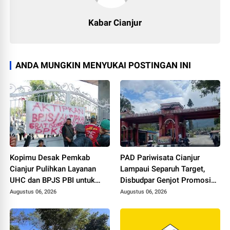
Kabar Cianjur
ANDA MUNGKIN MENYUKAI POSTINGAN INI
Kopimu Desak Pemkab
PAD Pariwisata Cianjur
Cianjur Pulihkan Layanan
Lampaui Separuh Target,
UHC dan BPJS PBI untuk
Disbudpar Genjot Promosi
Warga Miskin
dan Destinasi Baru
Augustus 06, 2026
Augustus 06, 2026