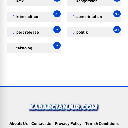
kctv
keagamaan
51
262
kriminalitas
pemerintahan
9
261
pers release
politik
6
teknologi
Abouts Us
Contact Us
Provacy Policy
Term & Conditions