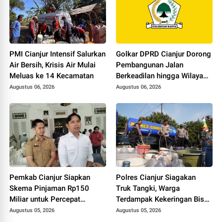
PMI Cianjur Intensif Salurkan
Golkar DPRD Cianjur Dorong
Air Bersih, Krisis Air Mulai
Pembangunan Jalan
Meluas ke 14 Kecamatan
Berkeadilan hingga Wilayah
Selatan
Augustus 06, 2026
Augustus 06, 2026
Pemkab Cianjur Siapkan
Polres Cianjur Siagakan
Skema Pinjaman Rp150
Truk Tangki, Warga
Miliar untuk Percepat
Terdampak Kekeringan Bisa
Pembangunan Infrastruktur
Minta Air Bersih Lewat Call
Augustus 05, 2026
Augustus 05, 2026
Center 110