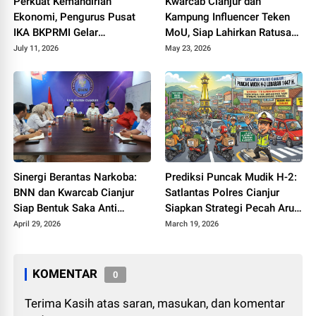
Perkuat Kemandirian
Kwarcab Cianjur dan
Ekonomi, Pengurus Pusat
Kampung Influencer Teken
IKA BKPRMI Gelar
MoU, Siap Lahirkan Ratusan
Sosialisasi Ketahanan
Kreator Konten Edukatif
July 11, 2026
May 23, 2026
Pangan di Cianjur
Sinergi Berantas Narkoba:
Prediksi Puncak Mudik H-2:
BNN dan Kwarcab Cianjur
Satlantas Polres Cianjur
Siap Bentuk Saka Anti
Siapkan Strategi Pecah Arus
Narkotika
ke Jalur Alternatif
April 29, 2026
March 19, 2026
KOMENTAR
0
Terima Kasih atas saran, masukan, dan komentar