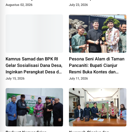
Resmi Dilantik di Mapolres
Augustus 02, 2026
July 23, 2026
Kamrus Samad dan BPK RI
Pesona Seni Alam di Taman
Gelar Sosialisasi Dana Desa,
Pancaniti: Bupati Cianjur
Inginkan Perangkat Desa di
Resmi Buka Kontes dan
Cianjur Tidur Nyenyak Tanpa
Pameran Bonsai dan Suiseki
July 15, 2026
July 11, 2026
Terjerat Hukum
Bupati Cup