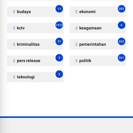
11
285
budaya
ekonomi
1912
4
kctv
keagamaan
51
262
kriminalitas
pemerintahan
9
261
pers release
politik
6
teknologi