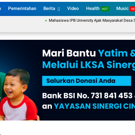
n
Pemerintahan
Berita
Video
Health
Music
HOT
N
Mahasiswa IPB University Ajak Masyarakat Desa Sukaram
n