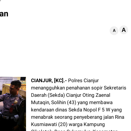
han
A
d
A
CIANJUR, [KC].-
Polres Cianjur
menangguhkan penahanan sopir Sekretaris
Daerah (Sekda) Cianjur Oting Zaenal
Mutaqin, Solihin (43) yang membawa
kendaraan dinas Sekda Nopol F 5 W yang
menabrak seorang penyeberang jalan Rina
Kusmiawati (20) warga Kampung