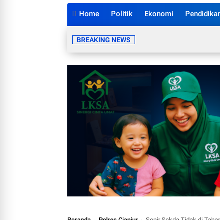
Home
Politik
Ekonomi
Pendidika
BREAKING NEWS
Beranda
Polres Cianjur
Sopir Sekda Tidak di Taha