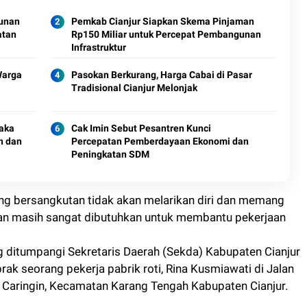
gunan
Pemkab Cianjur Siapkan Skema Pinjaman
atan
Rp150 Miliar untuk Percepat Pembangunan
Infrastruktur
Warga
Pasokan Berkurang, Harga Cabai di Pasar
Tradisional Cianjur Melonjak
raka
Cak Imin Sebut Pesantren Kunci
n dan
Percepatan Pemberdayaan Ekonomi dan
Peningkatan SDM
ang bersangkutan tidak akan melarikan diri dan memang
an masih sangat dibutuhkan untuk membantu pekerjaan
g ditumpangi Sekretaris Daerah (Sekda) Kabupaten Cianjur
ak seorang pekerja pabrik roti, Rina Kusmiawati di Jalan
 Caringin, Kecamatan Karang Tengah Kabupaten Cianjur.