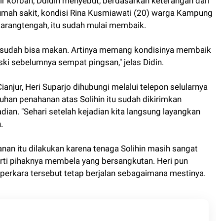
ir korban, Ddidin menyebut, berdasarkan keterangan dari
umah sakit, kondisi Rina Kusmiawati (20) warga Kampung
arangtengah, itu sudah mulai membaik.
a sudah bisa makan. Artinya memang kondisinya membaik
i sebelumnya sempat pingsan," jelas Didin.
njur, Heri Suparjo dihubungi melalui telepon selularnya
an penahanan atas Solihin itu sudah dikirimkan
adian. "Sehari setelah kejadian kita langsung layangkan
.
n itu dilakukan karena tenaga Solihin masih sangat
rti pihaknya membela yang bersangkutan. Heri pun
erkara tersebut tetap berjalan sebagaimana mestinya.