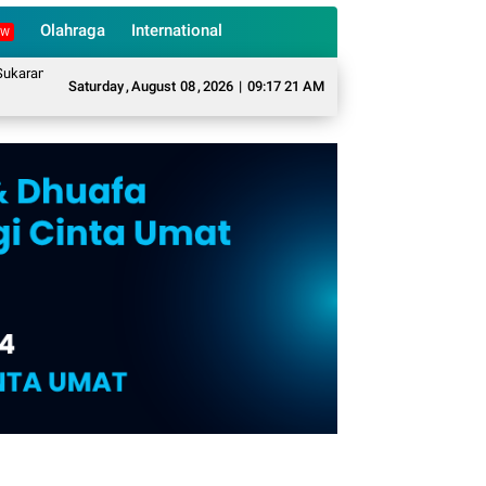
Olahraga
International
EW
e Mengubah Sampah Organik Menjadi Eco Enzyme yang Memiliki Berbagai Manf
Saturday
,
August
08
,
2026
|
09:17 22 AM