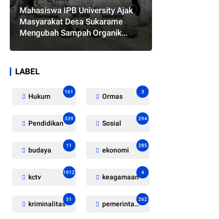
Mahasiswa IPB University Ajak
Masyarakat Desa Sukarame
Mengubah Sampah Organik
Menjadi Eco Enzyme yang
Memiliki Berbagai Manfaat
LABEL
161
3
Hukum
Ormas
339
294
Pendidikan
Sosial
11
285
budaya
ekonomi
1912
4
kctv
keagamaan
51
262
kriminalitas
pemerintahan