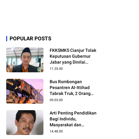
POPULAR POSTS
FKKSMKS Cianjur Tolak
Keputusan Gubernur
Jabar yang Dinilai
Merugikan Sekolah
11.35.00
Swasta
Bus Rombongan
Pesantren Al-Ittihad
Tabrak Truk, 2 Orang
Meninggal Dunia
09.03.00
Arti Penting Pendidikan
Bagi Individu,
Masyarakat dan
Negara
14.48.00