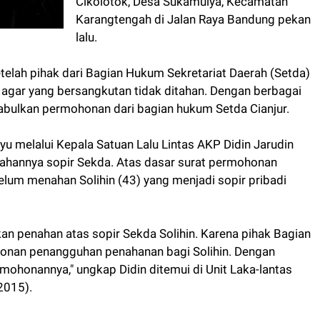
Cikolotok, Desa Sukamulya, Kecamatan
Karangtengah di Jalan Raya Bandung pekan
lalu.
telah pihak dari Bagian Hukum Sekretariat Daerah (Setda)
gar yang bersangkutan tidak ditahan. Dengan berbagai
abulkan permohonan dari bagian hukum Setda Cianjur.
u melalui Kepala Satuan Lalu Lintas AKP Didin Jarudin
tahannya sopir Sekda. Atas dasar surat permohonan
lum menahan Solihin (43) yang menjadi sopir pribadi
kan penahan atas sopir Sekda Solihin. Karena pihak Bagian
nan penangguhan penahanan bagi Solihin. Dengan
mohonannya," ungkap Didin ditemui di Unit Laka-lantas
2015).