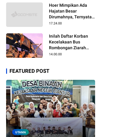
Hoer Mimpikan Ada
Hajatan Besar
Dirumahnya, Ternyata
Anaknya Pulang Dalam
17.24.00
Kondisi Meninggal
Inilah Daftar Korban
Kecelakaan Bus
Rombongan Ziarah
Walisongo Pesantren
14.00.00
Al-ittihad
FEATURED POST
UTAMA