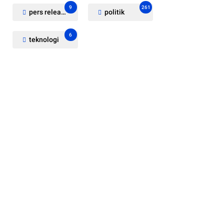
9
261
pers release
politik
6
teknologi