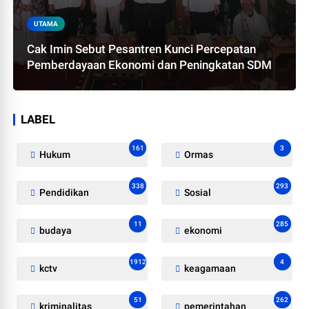
UTAMA
Cak Imin Sebut Pesantren Kunci Percepatan
Pemberdayaan Ekonomi dan Peningkatan SDM
LABEL
161
3
Hukum
Ormas
338
293
Pendidikan
Sosial
11
285
budaya
ekonomi
1912
4
kctv
keagamaan
51
262
kriminalitas
pemerintahan