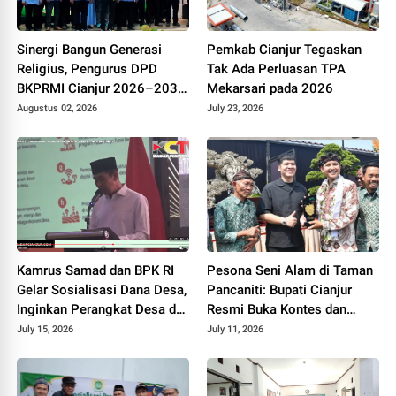
Sinergi Bangun Generasi
Pemkab Cianjur Tegaskan
Religius, Pengurus DPD
Tak Ada Perluasan TPA
BKPRMI Cianjur 2026–2031
Mekarsari pada 2026
Resmi Dilantik di Mapolres
Augustus 02, 2026
July 23, 2026
Kamrus Samad dan BPK RI
Pesona Seni Alam di Taman
Gelar Sosialisasi Dana Desa,
Pancaniti: Bupati Cianjur
Inginkan Perangkat Desa di
Resmi Buka Kontes dan
Cianjur Tidur Nyenyak Tanpa
Pameran Bonsai dan Suiseki
July 15, 2026
July 11, 2026
Terjerat Hukum
Bupati Cup