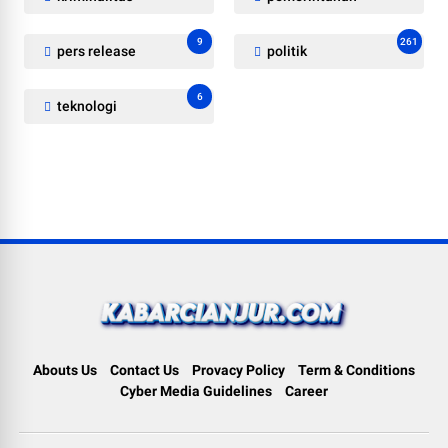
9
261
pers release
politik
6
teknologi
Abouts Us
Contact Us
Provacy Policy
Term & Conditions
Cyber Media Guidelines
Career