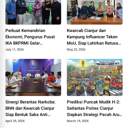
Perkuat Kemandirian
Kwarcab Cianjur dan
Ekonomi, Pengurus Pusat
Kampung Influencer Teken
IKA BKPRMI Gelar
MoU, Siap Lahirkan Ratusan
Sosialisasi Ketahanan
Kreator Konten Edukatif
July 11, 2026
May 23, 2026
Pangan di Cianjur
Sinergi Berantas Narkoba:
Prediksi Puncak Mudik H-2:
BNN dan Kwarcab Cianjur
Satlantas Polres Cianjur
Siap Bentuk Saka Anti
Siapkan Strategi Pecah Arus
Narkotika
ke Jalur Alternatif
April 29, 2026
March 19, 2026