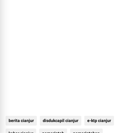
berita cianjur
disdukcapil cianjur
e-ktp cianjur