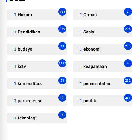
161
3
Hukum
Ormas
339
294
Pendidikan
Sosial
11
285
budaya
ekonomi
1912
4
kctv
keagamaan
51
262
kriminalitas
pemerintahan
9
261
pers release
politik
6
teknologi