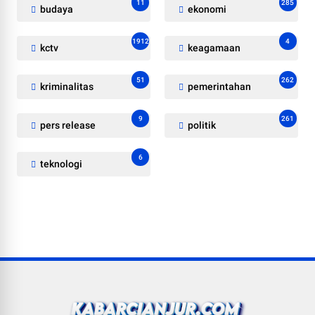
11
285
budaya
ekonomi
1912
4
kctv
keagamaan
51
262
kriminalitas
pemerintahan
9
261
pers release
politik
6
teknologi