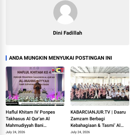
Dini Fadillah
ANDA MUNGKIN MENYUKAI POSTINGAN INI
Haflul Khitam IV Ponpes
KABARCIANJUR.TV | Daaru
Takhasus Al Qur’an Al
Zamzam Berbagi
Mahmudiyyah Bani
Kebahagiaan & Tasmi’ Al
Suparman Assatinem
Qur’an Sambut Muharram
July 24, 2026
July 24, 2026