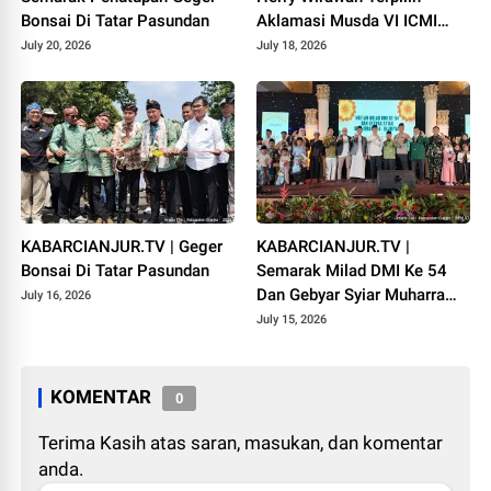
Bonsai Di Tatar Pasundan
Aklamasi Musda VI ICMI
Orda Cianjur
July 20, 2026
July 18, 2026
KABARCIANJUR.TV | Geger
KABARCIANJUR.TV |
Bonsai Di Tatar Pasundan
Semarak Milad DMI Ke 54
Dan Gebyar Syiar Muharram
July 16, 2026
1448 H
July 15, 2026
KOMENTAR
0
Terima Kasih atas saran, masukan, dan komentar
anda.