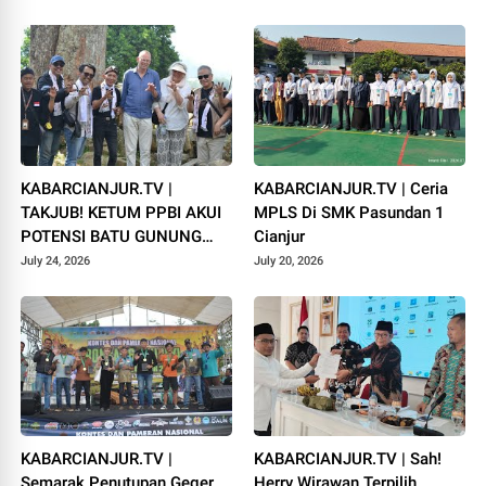
Campaka
1448 H
KABARCIANJUR.TV |
KABARCIANJUR.TV | Ceria
TAKJUB! KETUM PPBI AKUI
MPLS Di SMK Pasundan 1
POTENSI BATU GUNUNG
Cianjur
PADANG
July 24, 2026
July 20, 2026
KABARCIANJUR.TV |
KABARCIANJUR.TV | Sah!
Semarak Penutupan Geger
Herry Wirawan Terpilih