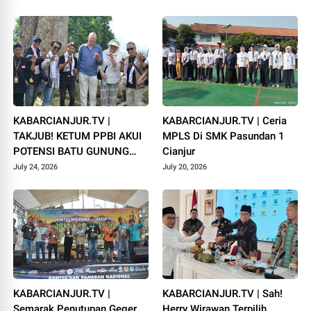
Campaka
1448 H
KABARCIANJUR.TV |
KABARCIANJUR.TV | Ceria
TAKJUB! KETUM PPBI AKUI
MPLS Di SMK Pasundan 1
POTENSI BATU GUNUNG
Cianjur
PADANG
July 24, 2026
July 20, 2026
KABARCIANJUR.TV |
KABARCIANJUR.TV | Sah!
Semarak Penutupan Geger
Herry Wirawan Terpilih