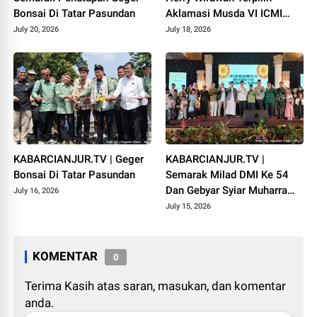
Bonsai Di Tatar Pasundan
Aklamasi Musda VI ICMI
Orda Cianjur
July 20, 2026
July 18, 2026
KABARCIANJUR.TV | Geger
KABARCIANJUR.TV |
Bonsai Di Tatar Pasundan
Semarak Milad DMI Ke 54
Dan Gebyar Syiar Muharram
July 16, 2026
1448 H
July 15, 2026
KOMENTAR
0
Terima Kasih atas saran, masukan, dan komentar
anda.