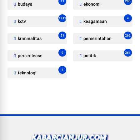
11
285
budaya
ekonomi
1912
4
kctv
keagamaan
51
262
kriminalitas
pemerintahan
9
261
pers release
politik
6
teknologi