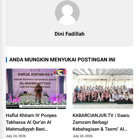
Dini Fadillah
ANDA MUNGKIN MENYUKAI POSTINGAN INI
Haflul Khitam IV Ponpes
KABARCIANJUR.TV | Daaru
Takhasus Al Qur’an Al
Zamzam Berbagi
Mahmudiyyah Bani
Kebahagiaan & Tasmi’ Al
Suparman Assatinem
Qur’an Sambut Muharram
July 24, 2026
July 24, 2026