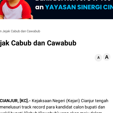
am Jejak Cabub dan Cawabub
Jejak Cabub dan Cawabub
A
d
A
CIANJUR, [KC].-
Kejaksaan Negeri (Kejari) Cianjur tengah
menelusuri track record para kandidat calon bupati dan