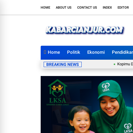
HOME
ABOUT US
CONTACT US
INDEX
EDITOR
Home
Politik
Ekonomi
Pendidika
Kopimu Desak Pem
BREAKING NEWS