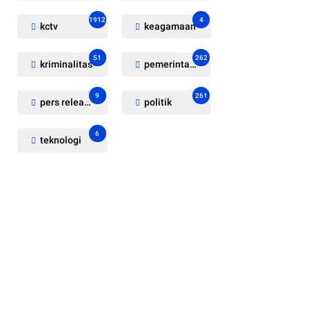
1912
4
kctv
keagamaan
51
262
kriminalitas
pemerintahan
9
261
pers release
politik
6
teknologi