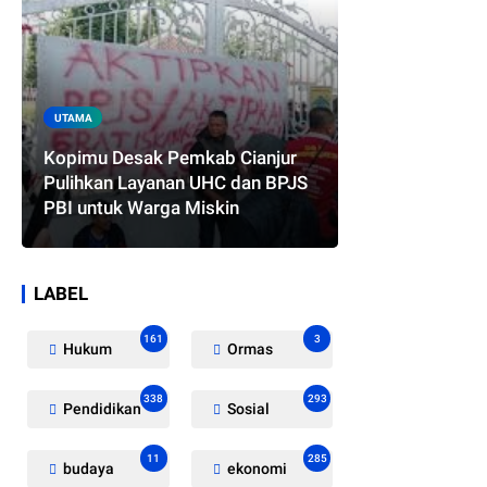
UTAMA
Kopimu Desak Pemkab Cianjur
Pulihkan Layanan UHC dan BPJS
PBI untuk Warga Miskin
LABEL
161
3
Hukum
Ormas
338
293
Pendidikan
Sosial
11
285
budaya
ekonomi