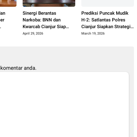
dan
Sinergi Berantas
Prediksi Puncak Mudik
er
Narkoba: BNN dan
H-2: Satlantas Polres
Kwarcab Cianjur Siap
Cianjur Siapkan Strategi
 Kreator
Bentuk Saka Anti
Pecah Arus ke Jalur
April 29, 2026
March 19, 2026
Narkotika
Alternatif
 komentar anda.