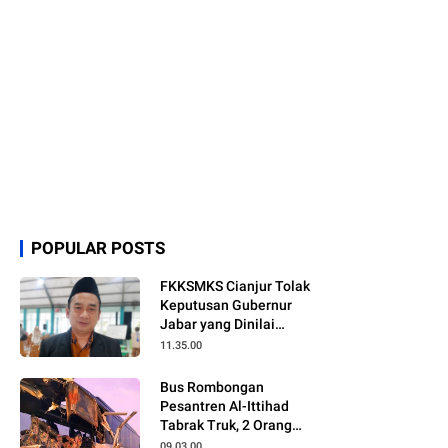
POPULAR POSTS
FKKSMKS Cianjur Tolak
Keputusan Gubernur
Jabar yang Dinilai
Merugikan Sekolah
11.35.00
Swasta
Bus Rombongan
Pesantren Al-Ittihad
Tabrak Truk, 2 Orang
Meninggal Dunia
09.03.00