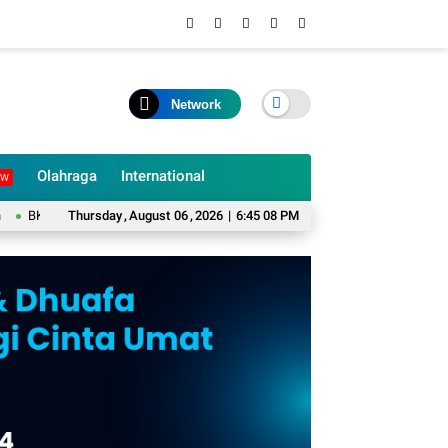
Network
Olahraga
International
EW
DM Cianjur Pastikan Belum Ada Rotasi dan Mutasi Pejabat Struktural
Thursday
,
August
06
,
2026
|
6:45 09 PM
PAD 