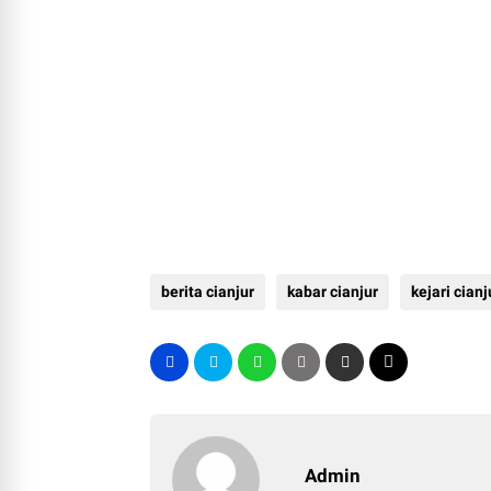
berita cianjur
kabar cianjur
kejari cianj
Admin