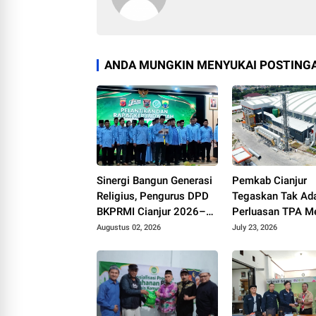
ANDA MUNGKIN MENYUKAI POSTINGA
Sinergi Bangun Generasi
Pemkab Cianjur
Religius, Pengurus DPD
Tegaskan Tak Ad
BKPRMI Cianjur 2026–
Perluasan TPA Me
2031 Resmi Dilantik di
pada 2026
Augustus 02, 2026
July 23, 2026
Mapolres