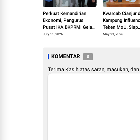
Perkuat Kemandirian
Kwarcab Cianjur 
Ekonomi, Pengurus
Kampung Influenc
Pusat IKA BKPRMI Gelar
Teken MoU, Siap
Sosialisasi Ketahanan
Lahirkan Ratusan
July 11, 2026
May 23, 2026
Pangan di Cianjur
Konten Edukatif
KOMENTAR
0
Terima Kasih atas saran, masukan, dan