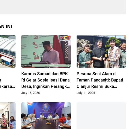
N INI
Kamrus Samad dan BPK
Pesona Seni Alam di
a
RI Gelar Sosialisasi Dana
Taman Pancaniti: Bupati
karsari
Desa, Inginkan Perangkat
Cianjur Resmi Buka
Desa di Cianjur Tidur
Kontes dan Pameran
July 15, 2026
July 11, 2026
Nyenyak Tanpa Terjerat
Bonsai dan Suiseki
Hukum
Bupati Cup