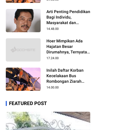
Arti Penting Pendidikan
Bagi Individu,
Masyarakat dan
Negara
14.48.00
Hoer Mimpikan Ada
Hajatan Besar
Dirumahnya, Ternyata
Anaknya Pulang Dalam
17.24.00
Kondisi Meninggal
Inilah Daftar Korban
Kecelakaan Bus
Rombongan Ziarah
Walisongo Pesantren
14.00.00
Al-ittihad
FEATURED POST