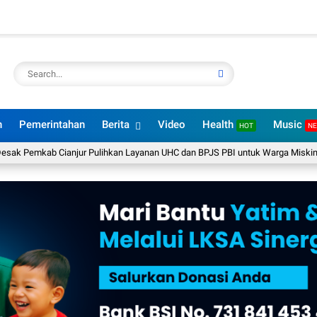
n
Pemerintahan
Berita
Video
Health
Music
HOT
N
kab Cianjur Pulihkan Layanan UHC dan BPJS PBI untuk Warga Miskin
BKPS