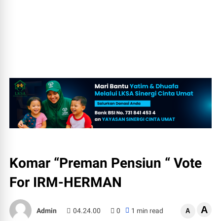
Komar “Preman Pensiun “ Vote
For IRM-HERMAN
A
Admin
04.24.00
0
1 min read
A