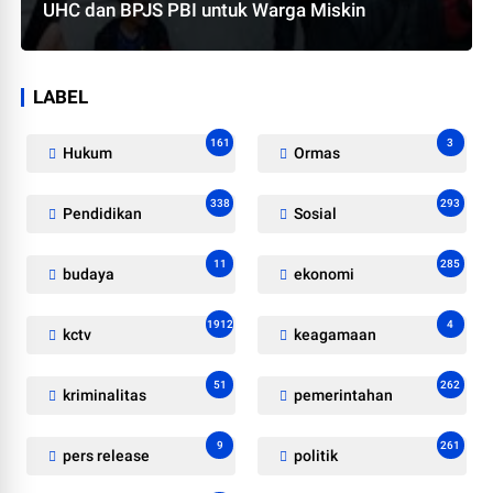
UHC dan BPJS PBI untuk Warga Miskin
LABEL
161
3
Hukum
Ormas
338
293
Pendidikan
Sosial
11
285
budaya
ekonomi
1912
4
kctv
keagamaan
51
262
kriminalitas
pemerintahan
9
261
pers release
politik