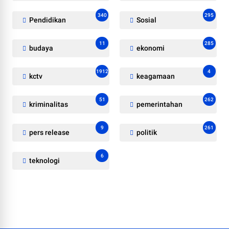
340
295
Pendidikan
Sosial
11
285
budaya
ekonomi
1912
4
kctv
keagamaan
51
262
kriminalitas
pemerintahan
9
261
pers release
politik
6
teknologi