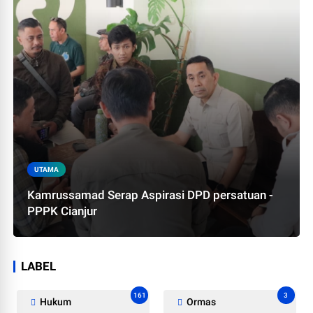
UTAMA
Kamrussamad Serap Aspirasi DPD persatuan -
PPPK Cianjur
LABEL
161
3
Hukum
Ormas