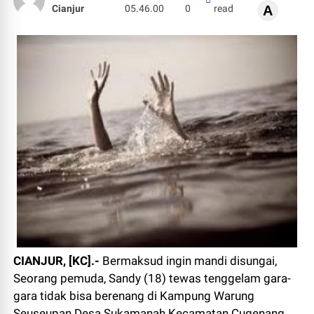
Cianjur
05.46.00
0
read
A
CIANJUR, [KC].-
Bermaksud ingin mandi disungai,
Seorang pemuda, Sandy (18) tewas tenggelam gara-
gara tidak bisa berenang di Kampung Warung
Seuseupan Desa Sukamanah Kecamatan Cugenang