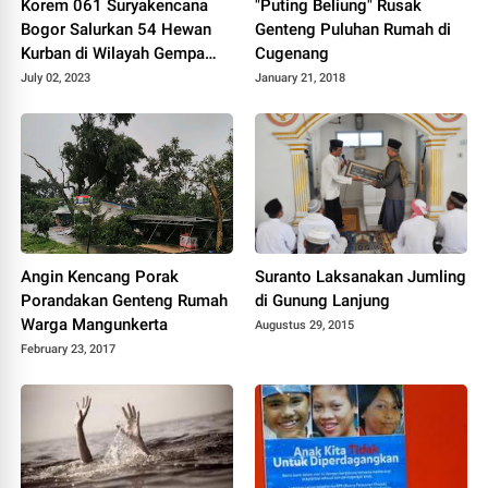
Korem 061 Suryakencana
"Puting Beliung" Rusak
Bogor Salurkan 54 Hewan
Genteng Puluhan Rumah di
Kurban di Wilayah Gempa
Cugenang
Cianjur
July 02, 2023
January 21, 2018
Angin Kencang Porak
Suranto Laksanakan Jumling
Porandakan Genteng Rumah
di Gunung Lanjung
Warga Mangunkerta
Augustus 29, 2015
February 23, 2017