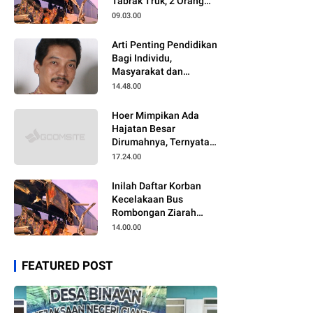
Tabrak Truk, 2 Orang
Meninggal Dunia
09.03.00
Arti Penting Pendidikan
Bagi Individu,
Masyarakat dan
Negara
14.48.00
Hoer Mimpikan Ada
Hajatan Besar
Dirumahnya, Ternyata
Anaknya Pulang Dalam
17.24.00
Kondisi Meninggal
Inilah Daftar Korban
Kecelakaan Bus
Rombongan Ziarah
Walisongo Pesantren
14.00.00
Al-ittihad
FEATURED POST