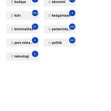
budaya
ekonomi
1912
4
kctv
keagamaan
51
262
kriminalitas
pemerintahan
9
261
pers release
politik
6
teknologi