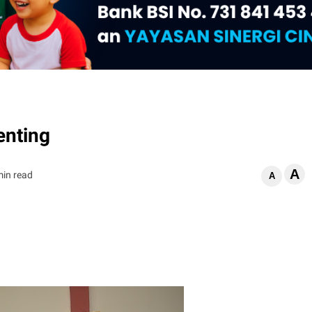
enting
A
min read
A