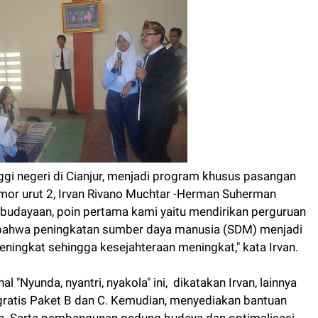
nggi negeri di Cianjur, menjadi program khusus pasangan
omor urut 2, Irvan Rivano Muchtar -Herman Suherman
udayaan, poin pertama kami yaitu mendirikan perguruan
tan bahwa peningkatan sumber daya manusia (SDM) menjadi
ningkat sehingga kesejahteraan meningkat," kata Irvan.
"Nyunda, nyantri, nyakola" ini, dikatakan Irvan, lainnya
gratis Paket B dan C. Kemudian, menyediakan bantuan
kin. Serta pembangunan gedung budaya dan optimalisasi