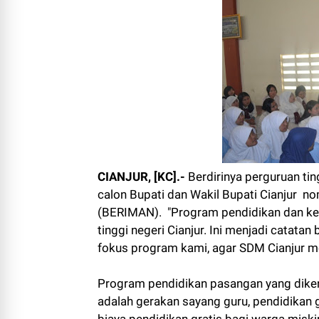
CIANJUR, [KC].-
Berdirinya perguruan ti
calon Bupati dan Wakil Bupati Cianjur n
(BERIMAN). "Program pendidikan dan keb
tinggi negeri Cianjur. Ini menjadi cata
fokus program kami, agar SDM Cianjur me
Program pendidikan pasangan yang dikenal 
adalah gerakan sayang guru, pendidikan 
biaya pendidikan gratis bagi warga mis