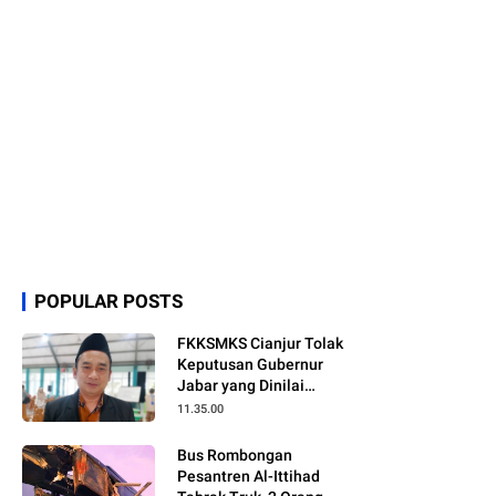
POPULAR POSTS
FKKSMKS Cianjur Tolak
Keputusan Gubernur
Jabar yang Dinilai
Merugikan Sekolah
11.35.00
Swasta
Bus Rombongan
Pesantren Al-Ittihad