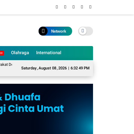
Network
Olahraga
International
EW
sa Sukarame Mengubah Sampah Organik Menjadi Eco Enzyme yang Memiliki Be
Saturday
,
August
08
,
2026
|
6:32 50 PM