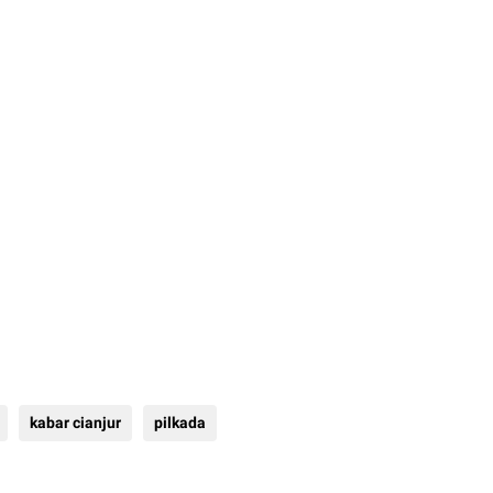
kabar cianjur
pilkada