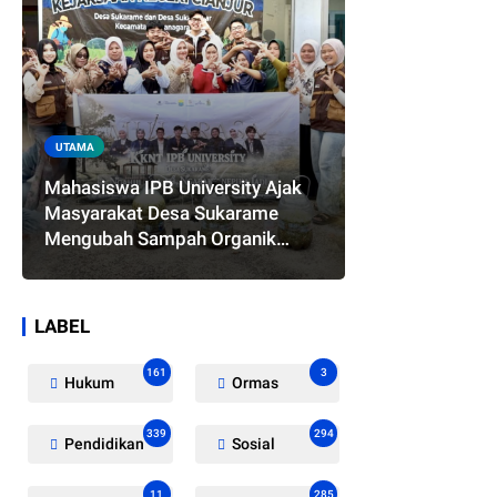
UTAMA
Mahasiswa IPB University Ajak
Masyarakat Desa Sukarame
Mengubah Sampah Organik
Menjadi Eco Enzyme yang
Memiliki Berbagai Manfaat
LABEL
161
3
Hukum
Ormas
339
294
Pendidikan
Sosial
11
285