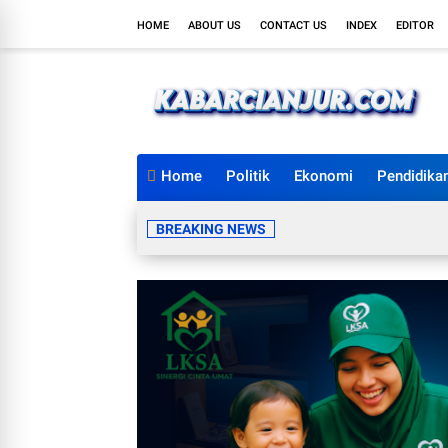
HOME
ABOUT US
CONTACT US
INDEX
EDITOR
Home
Politik
Ekonomi
Pendidika
BREAKING NEWS