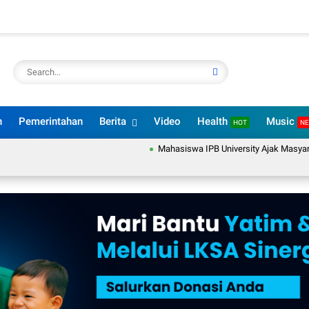
n
Pemerintahan
Berita
Video
Health
Music
HOT
N
Mahasiswa IPB University Ajak Masyarakat De