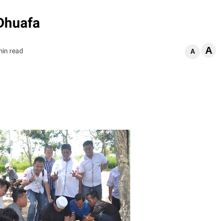
Dhuafa
A
min read
A