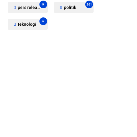
9
261
pers release
politik
6
teknologi