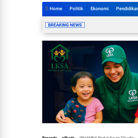
Home
Politik
Ekonomi
Pendidika
BREAKING NEWS
Beranda
pilkada
IRHAMNA Peduli Kaum Dhuafa