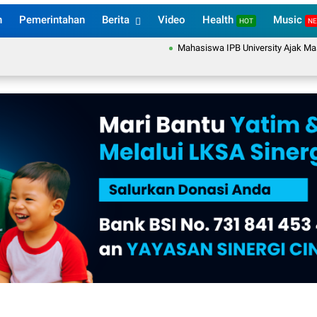
n
Pemerintahan
Berita
Video
Health
Music
HOT
N
Mahasiswa IPB University Ajak Masyaraka