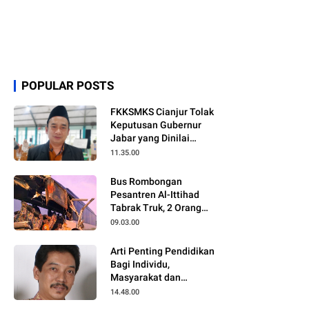
POPULAR POSTS
FKKSMKS Cianjur Tolak
Keputusan Gubernur
Jabar yang Dinilai
Merugikan Sekolah
11.35.00
Swasta
Bus Rombongan
Pesantren Al-Ittihad
Tabrak Truk, 2 Orang
Meninggal Dunia
09.03.00
Arti Penting Pendidikan
Bagi Individu,
Masyarakat dan
Negara
14.48.00