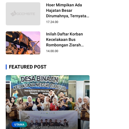
Hoer Mimpikan Ada
Hajatan Besar
Dirumahnya, Ternyata
Anaknya Pulang Dalam
17.24.00
Kondisi Meninggal
Inilah Daftar Korban
Kecelakaan Bus
Rombongan Ziarah
Walisongo Pesantren
14.00.00
Al-ittihad
FEATURED POST
UTAMA