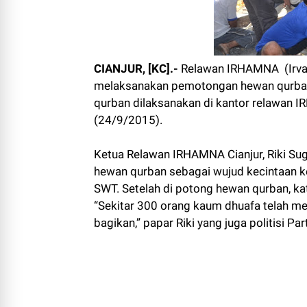
CIANJUR, [KC].-
Relawan IRHAMNA (Irva
melaksanakan pemotongan hewan qurban
qurban dilaksanakan di kantor relawan 
(24/9/2015).
Ketua Relawan IRHAMNA Cianjur, Riki 
hewan qurban sebagai wujud kecintaan
SWT. Setelah di potong hewan qurban, kat
“Sekitar 300 orang kaum dhuafa telah m
bagikan,” papar Riki yang juga politisi Par