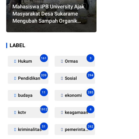
Mahasiswa IPB University Ajak
Masyarakat Desa Sukarame
Mengubah Sampah Organik
Menjadi Eco Enzyme yang
Memiliki Berbagai Manfaat
LABEL
161
3
Hukum
Ormas
339
294
Pendidikan
Sosial
11
285
budaya
ekonomi
1912
4
kctv
keagamaan
51
262
kriminalitas
pemerintahan