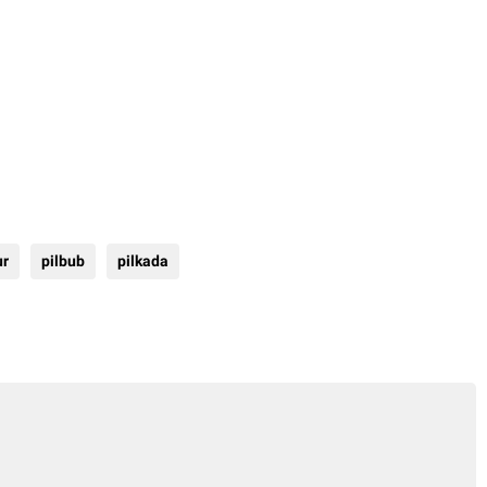
ur
pilbub
pilkada