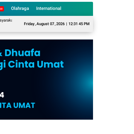
Olahraga
International
EW
t Desa Sukarame Mengubah Sampah Organik Menjadi Eco Enzyme yang Memilik
Friday
,
August
07
,
2026
|
12:31 46 PM