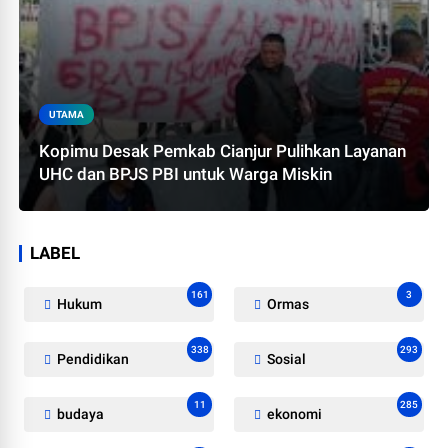
UTAMA
Kopimu Desak Pemkab Cianjur Pulihkan Layanan
UHC dan BPJS PBI untuk Warga Miskin
LABEL
161
3
Hukum
Ormas
338
293
Pendidikan
Sosial
11
285
budaya
ekonomi