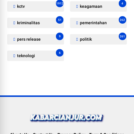
1912
4
kctv
keagamaan
51
262
kriminalitas
pemerintahan
9
261
pers release
politik
6
teknologi