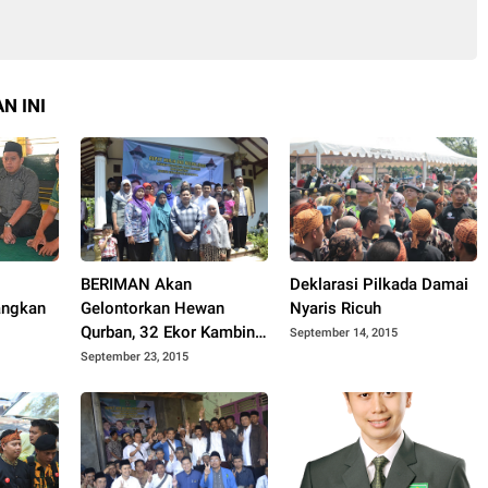
N INI
BERIMAN Akan
Deklarasi Pilkada Damai
angkan
Gelontorkan Hewan
Nyaris Ricuh
Qurban, 32 Ekor Kambing
September 14, 2015
dan Seekor Sapi
September 23, 2015