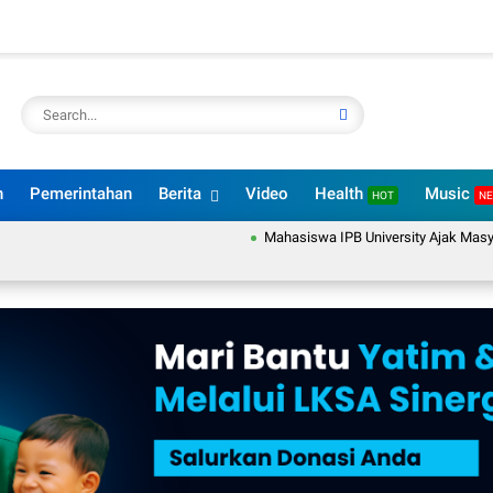
n
Pemerintahan
Berita
Video
Health
Music
HOT
N
Mahasiswa IPB University Ajak Masyarakat 