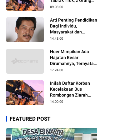
Tabrak Truk, 2 Orang
Meninggal Dunia
09.03.00
Arti Penting Pendidikan
Bagi Individu,
Masyarakat dan
Negara
14.48.00
Hoer Mimpikan Ada
Hajatan Besar
Dirumahnya, Ternyata
Anaknya Pulang Dalam
17.24.00
Kondisi Meninggal
Inilah Daftar Korban
Kecelakaan Bus
Rombongan Ziarah
Walisongo Pesantren
14.00.00
Al-ittihad
FEATURED POST