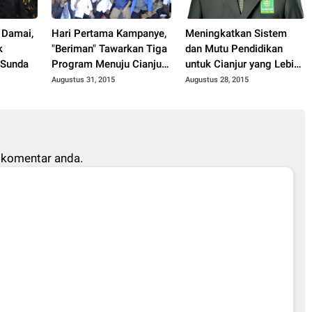
 Damai,
Hari Pertama Kampanye,
Meningkatkan Sistem
k
"Beriman" Tawarkan Tiga
dan Mutu Pendidikan
 Sunda
Program Menuju Cianjur
untuk Cianjur yang Lebih
Lebih Maju dan Agamis
Maju
Augustus 31, 2015
Augustus 28, 2015
 komentar anda.