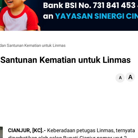
an Santunan Kematian untuk Linmas
Santunan Kematian untuk Linmas
A
d
A
CIANJUR, [KC].-
Keberadaan petugas Linmas, ternyata
diperhatikan oleh calon Bupati Cianjur nomor urut 2,