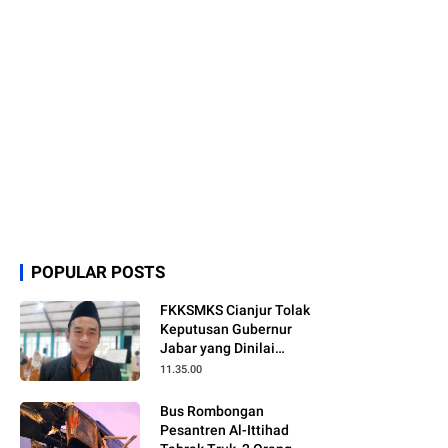
POPULAR POSTS
FKKSMKS Cianjur Tolak
Keputusan Gubernur
Jabar yang Dinilai
Merugikan Sekolah
11.35.00
Swasta
Bus Rombongan
Pesantren Al-Ittihad