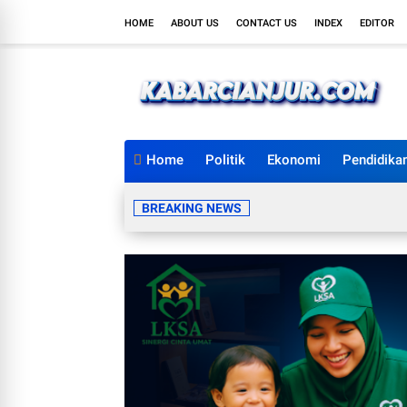
HOME
ABOUT US
CONTACT US
INDEX
EDITOR
Home
Politik
Ekonomi
Pendidika
BREAKING NEWS