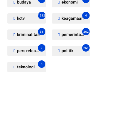
budaya
ekonomi
1912
4
kctv
keagamaan
51
262
kriminalitas
pemerintahan
9
261
pers release
politik
6
teknologi