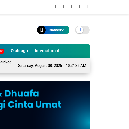
Network
Olahraga
International
EW
Desa Sukarame Mengubah Sampah Organik Menjadi Eco Enzyme yang Memiliki 
Saturday
,
August
08
,
2026
|
10:24 36 AM