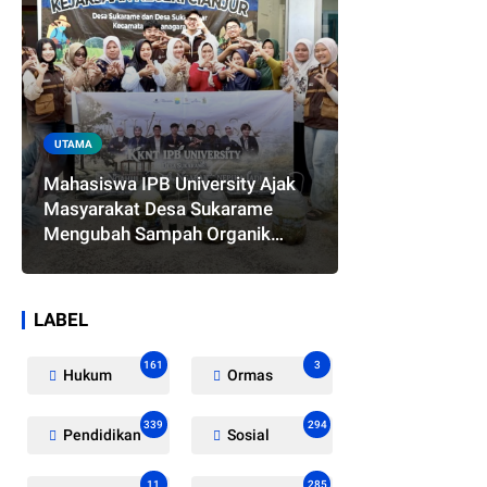
UTAMA
Mahasiswa IPB University Ajak
Masyarakat Desa Sukarame
Mengubah Sampah Organik
Menjadi Eco Enzyme yang
Memiliki Berbagai Manfaat
LABEL
161
3
Hukum
Ormas
339
294
Pendidikan
Sosial
11
285