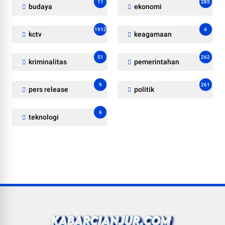
11
285
budaya
ekonomi
1912
4
kctv
keagamaan
51
262
kriminalitas
pemerintahan
9
261
pers release
politik
6
teknologi