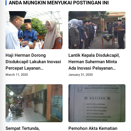
ANDA MUNGKIN MENYUKAI POSTINGAN INI
Haji Herman Dorong
Lantik Kepala Disdukcapil,
Disdukcapil Lakukan Inovasi
Herman Suherman Minta
Percepat Layanan
Ada Inovasi Pelayanan
Pembuatan KTP
Publik
March 11, 2020
January 31, 2020
Sempat Tertunda,
Pemohon Akta Kematian