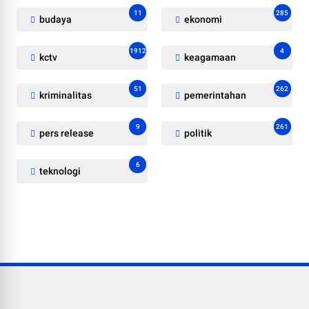
11
285
budaya
ekonomi
1912
4
kctv
keagamaan
51
262
kriminalitas
pemerintahan
9
261
pers release
politik
6
teknologi