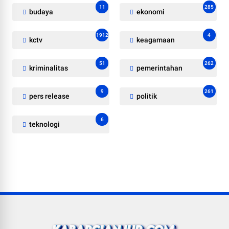
11
285
budaya
ekonomi
1912
4
kctv
keagamaan
51
262
kriminalitas
pemerintahan
9
261
pers release
politik
6
teknologi