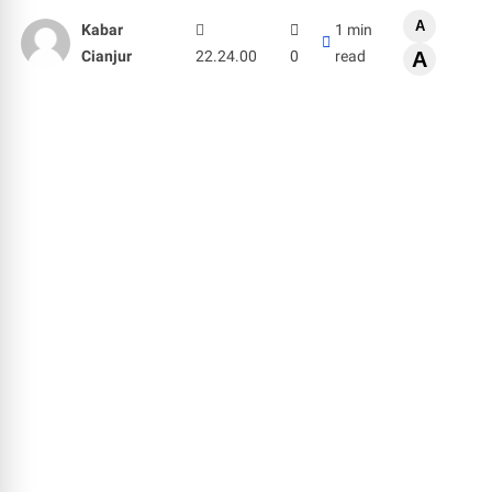
A
Kabar
1 min
Cianjur
22.24.00
0
read
A