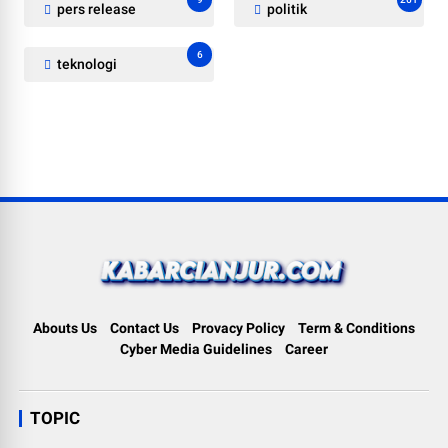
pers release
politik
6
teknologi
Abouts Us
Contact Us
Provacy Policy
Term & Conditions
Cyber Media Guidelines
Career
TOPIC