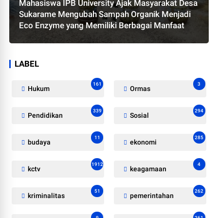
Mahasiswa IPB University Ajak Masyarakat Desa
Sukarame Mengubah Sampah Organik Menjadi
Eco Enzyme yang Memiliki Berbagai Manfaat
LABEL
161
3
Hukum
Ormas
339
294
Pendidikan
Sosial
11
285
budaya
ekonomi
1912
4
kctv
keagamaan
51
262
kriminalitas
pemerintahan
9
261