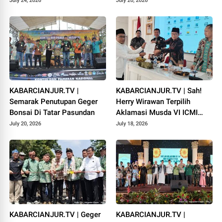
July 24, 2026
July 20, 2026
KABARCIANJUR.TV |
KABARCIANJUR.TV | Sah!
Semarak Penutupan Geger
Herry Wirawan Terpilih
Bonsai Di Tatar Pasundan
Aklamasi Musda VI ICMI
Orda Cianjur
July 20, 2026
July 18, 2026
KABARCIANJUR.TV | Geger
KABARCIANJUR.TV |