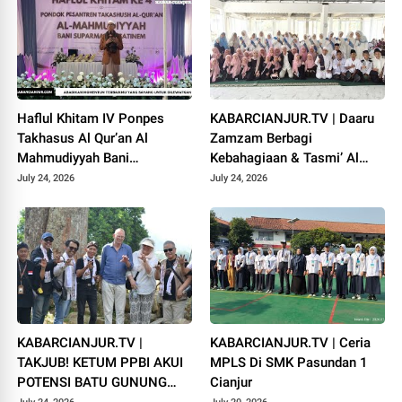
Haflul Khitam IV Ponpes
KABARCIANJUR.TV | Daaru
Takhasus Al Qur’an Al
Zamzam Berbagi
Mahmudiyyah Bani
Kebahagiaan & Tasmi’ Al
Suparman Assatinem
Qur’an Sambut Muharram
July 24, 2026
July 24, 2026
Campaka
1448 H
KABARCIANJUR.TV |
KABARCIANJUR.TV | Ceria
TAKJUB! KETUM PPBI AKUI
MPLS Di SMK Pasundan 1
POTENSI BATU GUNUNG
Cianjur
PADANG