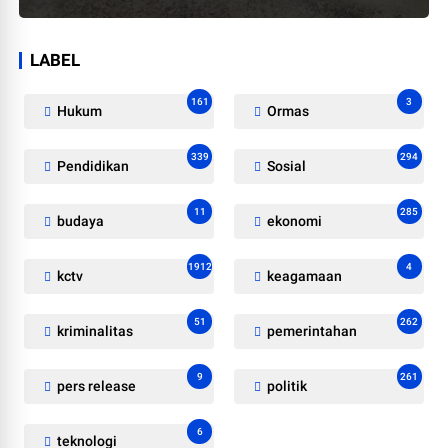
LABEL
161
3
Hukum
Ormas
339
294
Pendidikan
Sosial
11
285
budaya
ekonomi
1912
4
kctv
keagamaan
51
262
kriminalitas
pemerintahan
9
261
pers release
politik
6
teknologi