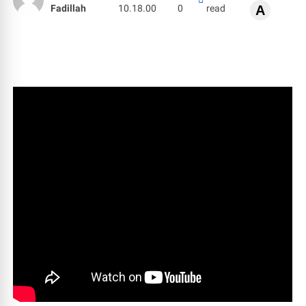
Fadillah
10.18.00
0
read
A