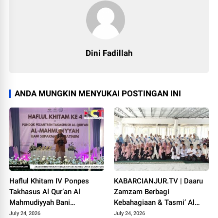
Dini Fadillah
ANDA MUNGKIN MENYUKAI POSTINGAN INI
Haflul Khitam IV Ponpes
KABARCIANJUR.TV | Daaru
Takhasus Al Qur’an Al
Zamzam Berbagi
Mahmudiyyah Bani
Kebahagiaan & Tasmi’ Al
Suparman Assatinem
Qur’an Sambut Muharram
July 24, 2026
July 24, 2026