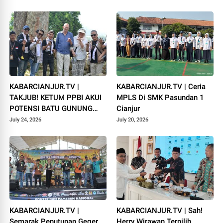
Campaka
1448 H
KABARCIANJUR.TV |
KABARCIANJUR.TV | Ceria
TAKJUB! KETUM PPBI AKUI
MPLS Di SMK Pasundan 1
POTENSI BATU GUNUNG
Cianjur
PADANG
July 24, 2026
July 20, 2026
KABARCIANJUR.TV |
KABARCIANJUR.TV | Sah!
Semarak Penutupan Geger
Herry Wirawan Terpilih