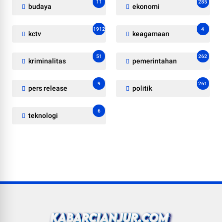
11
285
budaya
ekonomi
1912
4
kctv
keagamaan
51
262
kriminalitas
pemerintahan
9
261
pers release
politik
6
teknologi