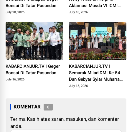
Bonsai Di Tatar Pasundan
Aklamasi Musda VI ICMI
Orda Cianjur
July 20, 2026
July 18, 2026
KABARCIANJUR.TV | Geger
KABARCIANJUR.TV |
Bonsai Di Tatar Pasundan
Semarak Milad DMI Ke 54
Dan Gebyar Syiar Muharram
July 16, 2026
1448 H
July 15, 2026
KOMENTAR
0
Terima Kasih atas saran, masukan, dan komentar
anda.