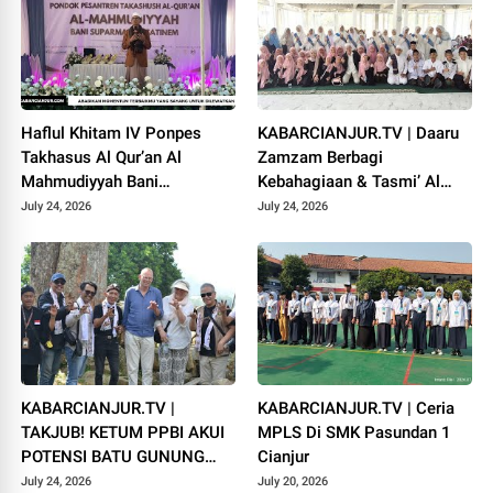
Haflul Khitam IV Ponpes
KABARCIANJUR.TV | Daaru
Takhasus Al Qur’an Al
Zamzam Berbagi
Mahmudiyyah Bani
Kebahagiaan & Tasmi’ Al
Suparman Assatinem
Qur’an Sambut Muharram
July 24, 2026
July 24, 2026
Campaka
1448 H
KABARCIANJUR.TV |
KABARCIANJUR.TV | Ceria
TAKJUB! KETUM PPBI AKUI
MPLS Di SMK Pasundan 1
POTENSI BATU GUNUNG
Cianjur
PADANG
July 24, 2026
July 20, 2026