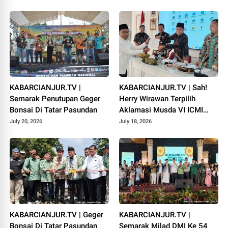
KABARCIANJUR.TV |
KABARCIANJUR.TV | Sah!
Semarak Penutupan Geger
Herry Wirawan Terpilih
Bonsai Di Tatar Pasundan
Aklamasi Musda VI ICMI
Orda Cianjur
July 20, 2026
July 18, 2026
KABARCIANJUR.TV | Geger
KABARCIANJUR.TV |
Bonsai Di Tatar Pasundan
Semarak Milad DMI Ke 54