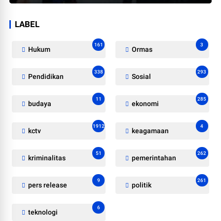
LABEL
161
3
Hukum
Ormas
338
293
Pendidikan
Sosial
11
285
budaya
ekonomi
1912
4
kctv
keagamaan
51
262
kriminalitas
pemerintahan
9
261
pers release
politik
6
teknologi