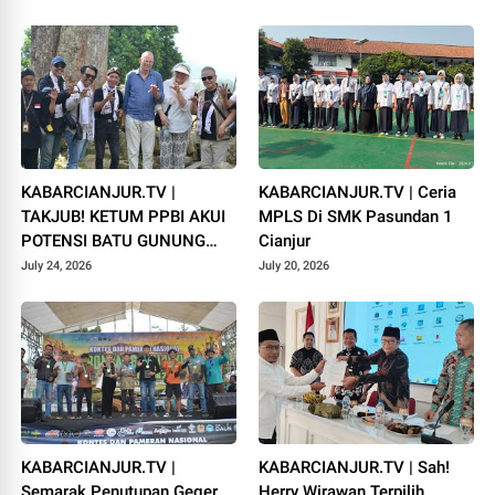
Campaka
1448 H
KABARCIANJUR.TV |
KABARCIANJUR.TV | Ceria
TAKJUB! KETUM PPBI AKUI
MPLS Di SMK Pasundan 1
POTENSI BATU GUNUNG
Cianjur
PADANG
July 24, 2026
July 20, 2026
KABARCIANJUR.TV |
KABARCIANJUR.TV | Sah!
Semarak Penutupan Geger
Herry Wirawan Terpilih