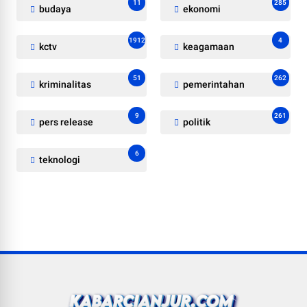
11
285
budaya
ekonomi
1912
4
kctv
keagamaan
51
262
kriminalitas
pemerintahan
9
261
pers release
politik
6
teknologi