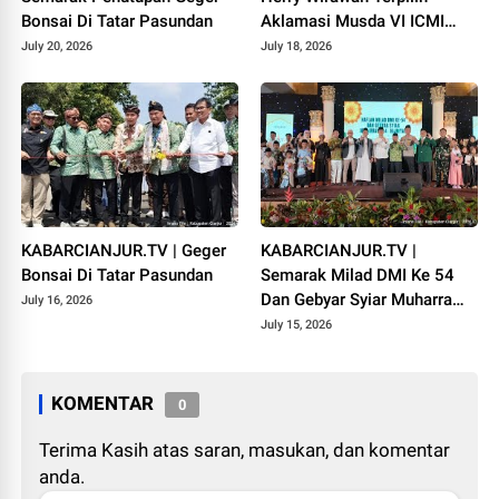
Bonsai Di Tatar Pasundan
Aklamasi Musda VI ICMI
Orda Cianjur
July 20, 2026
July 18, 2026
KABARCIANJUR.TV | Geger
KABARCIANJUR.TV |
Bonsai Di Tatar Pasundan
Semarak Milad DMI Ke 54
Dan Gebyar Syiar Muharram
July 16, 2026
1448 H
July 15, 2026
KOMENTAR
0
Terima Kasih atas saran, masukan, dan komentar
anda.