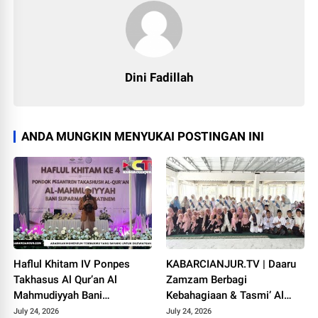
Dini Fadillah
ANDA MUNGKIN MENYUKAI POSTINGAN INI
Haflul Khitam IV Ponpes
KABARCIANJUR.TV | Daaru
Takhasus Al Qur’an Al
Zamzam Berbagi
Mahmudiyyah Bani
Kebahagiaan & Tasmi’ Al
Suparman Assatinem
Qur’an Sambut Muharram
July 24, 2026
July 24, 2026