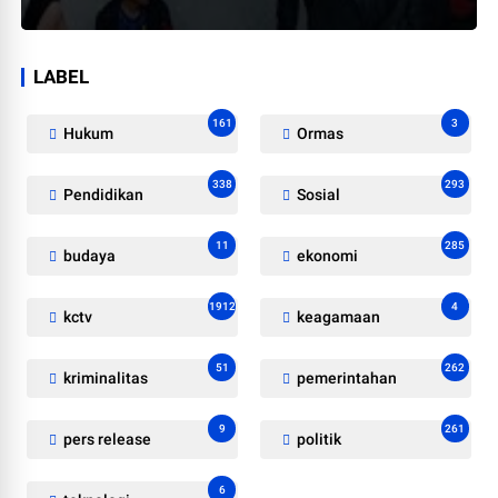
LABEL
161
3
Hukum
Ormas
338
293
Pendidikan
Sosial
11
285
budaya
ekonomi
1912
4
kctv
keagamaan
51
262
kriminalitas
pemerintahan
9
261
pers release
politik
6