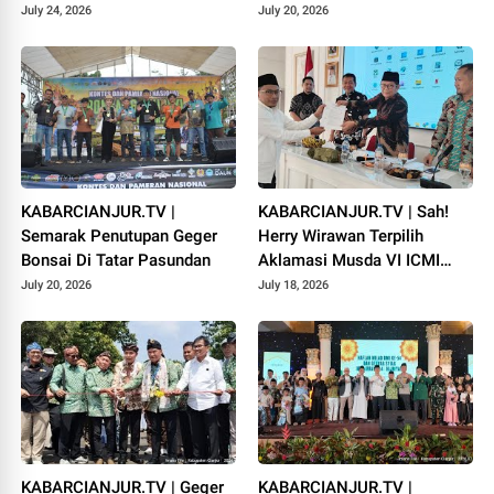
PADANG
July 24, 2026
July 20, 2026
KABARCIANJUR.TV |
KABARCIANJUR.TV | Sah!
Semarak Penutupan Geger
Herry Wirawan Terpilih
Bonsai Di Tatar Pasundan
Aklamasi Musda VI ICMI
Orda Cianjur
July 20, 2026
July 18, 2026
KABARCIANJUR.TV | Geger
KABARCIANJUR.TV |