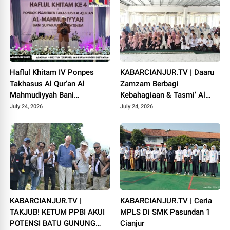
Haflul Khitam IV Ponpes
KABARCIANJUR.TV | Daaru
Takhasus Al Qur’an Al
Zamzam Berbagi
Mahmudiyyah Bani
Kebahagiaan & Tasmi’ Al
Suparman Assatinem
Qur’an Sambut Muharram
July 24, 2026
July 24, 2026
Campaka
1448 H
KABARCIANJUR.TV |
KABARCIANJUR.TV | Ceria
TAKJUB! KETUM PPBI AKUI
MPLS Di SMK Pasundan 1
POTENSI BATU GUNUNG
Cianjur