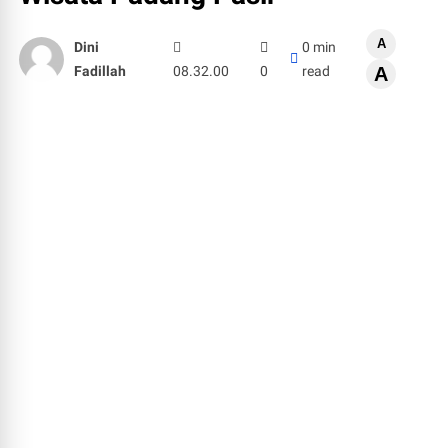
A
Dini
0 min
Fadillah
08.32.00
0
read
A